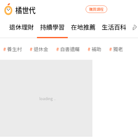
購買課程
退休理財
持續學習
在地推薦
生活百科
養生村
退休金
自書遺囑
補助
獨老