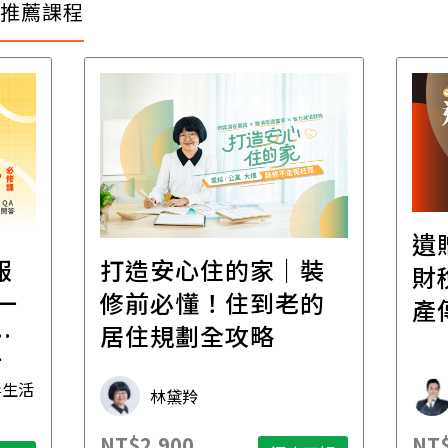
推薦課程
遺
報
打造安心住的家｜裝
財
一
修前必懂！住到老的
產
一
居住規劃全攻略
先
毒生活
林黛羚
NT$2,900
NT$