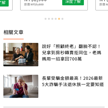
深度了解
了解
原價
NT$5,600
原價
N
相關文章
說好「照顧終老」翻臉不認！
兒拿到房秒轉賣拒同住，老媽
媽用一招拿回700萬
長輩受騙金額最高！2026最新
5大詐騙手法退休族一定要知道