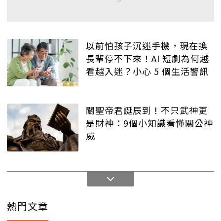
以前怕孩子沉迷手機，現在換
長輩停不下來！AI 短劇為何越
看越入迷？小心 5 個生活警訊
關聖帝君誕辰到！不只武神更
是財神：9個小知識看懂關公神
威
熱門文章