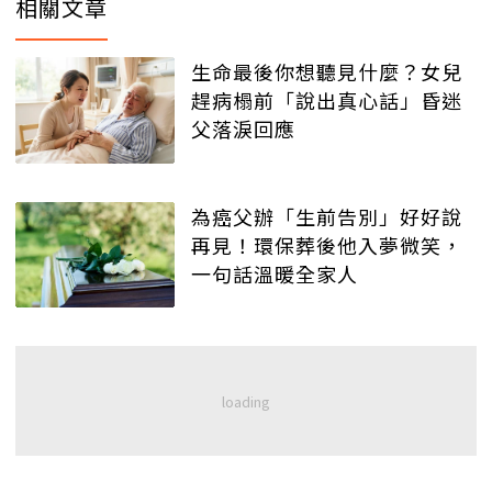
相關文章
生命最後你想聽見什麼？女兒
趕病榻前「說出真心話」昏迷
父落淚回應
為癌父辦「生前告別」好好說
再見！環保葬後他入夢微笑，
一句話溫暖全家人