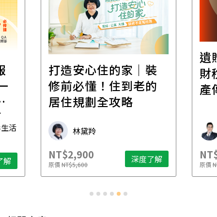
遺
報
打造安心住的家｜裝
財
一
修前必懂！住到老的
產
一
居住規劃全攻略
先
毒生活
林黛羚
NT$2,900
NT$
深度了解
了解
原價
NT$5,600
原價
N