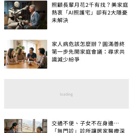
照顧長輩月花2千有找？美家庭
熱衷「AI照護宅」卻有2大隱憂
未解決
家人病危該怎麼辦？圓滿善終
第一步先開家庭會議：尋求共
識減少紛爭
交通不便、子女不在身邊…
「無門診」診所讓居家醫療深