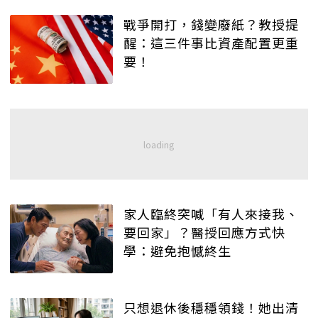
戰爭開打，錢變廢紙？教授提
醒：這三件事比資產配置更重
要！
家人臨終突喊「有人來接我、
要回家」？醫授回應方式快
學：避免抱憾終生
只想退休後穩穩領錢！她出清