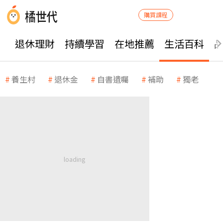
購買課程
退休理財
持續學習
在地推薦
生活百科
養生村
退休金
自書遺囑
補助
獨老