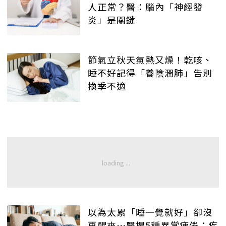
人正常？醫：腦內「神經發
炎」是關鍵
節氣立秋天氣熱又燥！乾咳、
睡不好記得「養陰潤肺」告別
換季不適
以為太累「睡一覺就好」卻沒
再醒來…醫揭5種異常疲倦：疾