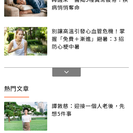
病悄悄奪命
別讓高溫引發心血管危機！掌
握「免費＋漸進」避暑：3 招
防心梗中暑
熱門文章
譚敦慈：迎接一個人老後，先
想5件事