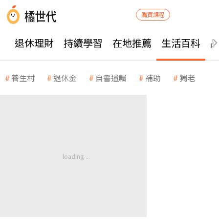
購買課程
退休理財
持續學習
在地推薦
生活百科
養生村
退休金
自書遺囑
補助
獨老