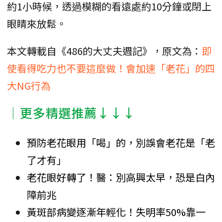
約1小時候，透過模糊的看遠處約10分鐘或閉上
眼睛來放鬆。
本文轉載自《486的大丈夫週記》，原文為：
即
使看得吃力也不要這麼做！會加速「老花」的四
大NG行為
│更多精選推薦↓↓↓
預防老花眼用「喝」的，別誤會老花是「老
了才有」
老花眼好轉了！醫：別高興太早，恐是白內
障前兆
黃斑部病變逐漸年輕化！失明率50%靠一