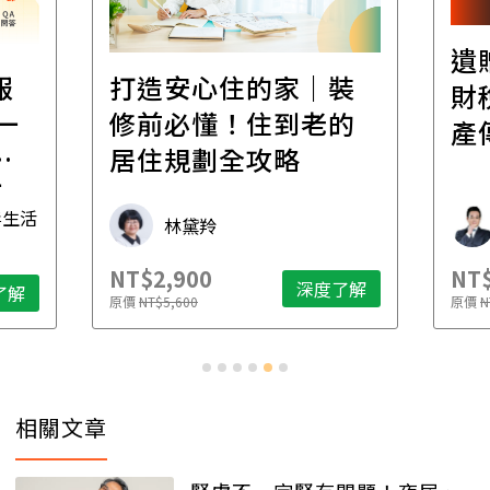
遺
報
打造安心住的家｜裝
財
一
修前必懂！住到老的
產
一
居住規劃全攻略
先
毒生活
林黛羚
NT$2,900
NT$
深度了解
了解
原價
NT$5,600
原價
N
相關文章