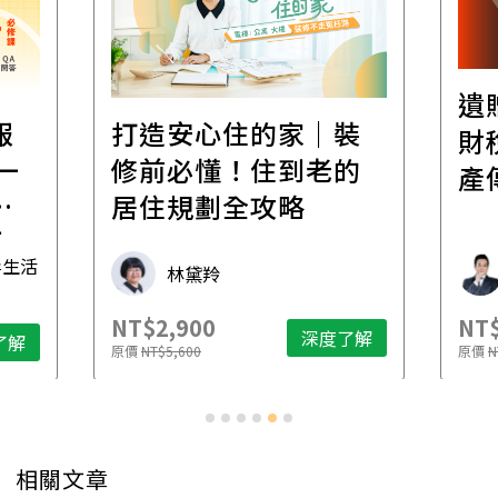
遺贈稅規劃直播課│
裝
百
財稅專家親授，讓資
的
經
產傳承更有效率
年
財稅專家 朱家棟
NT$2,500
NT$
了解
深度了解
原價
NT$4,888
原價
N
…
相關文章