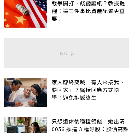
戰爭開打，錢變廢紙？教授提
醒：這三件事比資產配置更重
要！
家人臨終突喊「有人來接我、
要回家」？醫授回應方式快
學：避免抱憾終生
只想退休後穩穩領錢！她出清
0056 換這 3 檔好股：股價高點