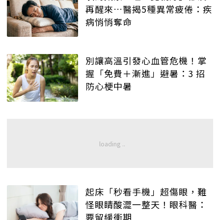
再醒來…醫揭5種異常疲倦：疾
病悄悄奪命
別讓高溫引發心血管危機！掌
握「免費＋漸進」避暑：3 招
防心梗中暑
起床「秒看手機」超傷眼，難
怪眼睛酸澀一整天！眼科醫：
要留緩衝期