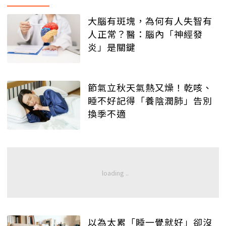
大腦有斑塊，為何有人失智有
人正常？醫：腦內「神經發
炎」是關鍵
節氣立秋天氣熱又燥！乾咳、
睡不好記得「養陰潤肺」告別
換季不適
以為太累「睡一覺就好」卻沒