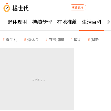
購買課程
退休理財
持續學習
在地推薦
生活百科
養生村
退休金
自書遺囑
補助
獨老