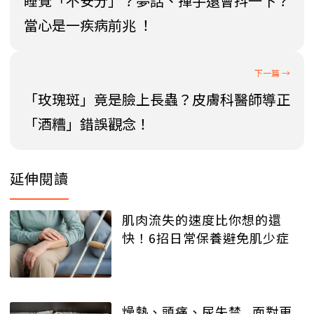
睡覺「不安分」？夢話、揮手還會抖一下？
當心是一疾病前兆 ！
「玫瑰斑」竟是臉上長蟲？皮膚科醫師導正
「酒糟」錯誤觀念！
延伸閱讀
肌肉流失的速度比你想的還
快！6招日常保養避免肌少症
燥熱、頭痛、尿失禁...面對更