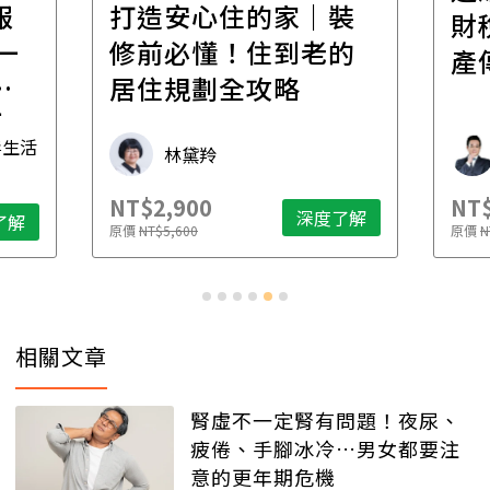
報
打造安心住的家｜裝
財
一
修前必懂！住到老的
產
一
居住規劃全攻略
先
毒生活
林黛羚
NT$2,900
NT$
深度了解
了解
原價
NT$5,600
原價
N
相關文章
腎虛不一定腎有問題！夜尿、
疲倦、手腳冰冷…男女都要注
意的更年期危機