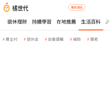
購買課程
退休理財
持續學習
在地推薦
生活百科
養生村
退休金
自書遺囑
補助
獨老