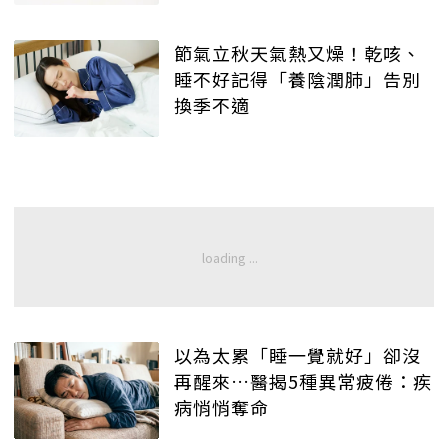
節氣立秋天氣熱又燥！乾咳、
睡不好記得「養陰潤肺」告別
換季不適
以為太累「睡一覺就好」卻沒
再醒來…醫揭5種異常疲倦：疾
病悄悄奪命