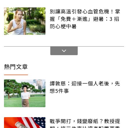
別讓高溫引發心血管危機！掌
握「免費＋漸進」避暑：3 招
防心梗中暑
熱門文章
譚敦慈：迎接一個人老後，先
想5件事
戰爭開打，錢變廢紙？教授提