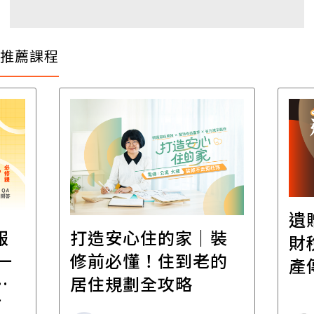
推薦課程
遺
報
打造安心住的家｜裝
財
一
修前必懂！住到老的
產
一
居住規劃全攻略
先