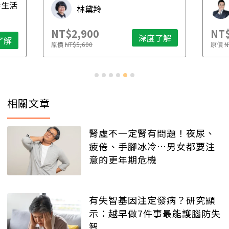
毒生活
林黛羚
NT$2,900
NT$
深度了解
了解
原價
NT$5,600
原價
N
相關文章
腎虛不一定腎有問題！夜尿、
疲倦、手腳冰冷…男女都要注
意的更年期危機
有失智基因注定發病？研究顯
示：越早做7件事最能護腦防失
智