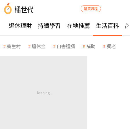
購買課程
退休理財
持續學習
在地推薦
生活百科
養生村
退休金
自書遺囑
補助
獨老