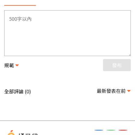
規範
發布
最新發表在前
全部評論 (
)
0