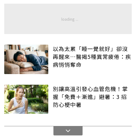
以為太累「睡一覺就好」卻沒
再醒來…醫揭5種異常疲倦：疾
病悄悄奪命
別讓高溫引發心血管危機！掌
握「免費＋漸進」避暑：3 招
防心梗中暑