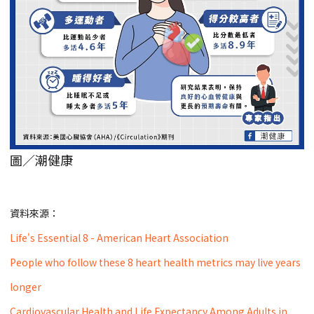
圖／潮健康
資料來源：
Life's Essential 8 - American Heart Association
People who follow these 8 heart health metrics may live years
longer
Cardiovascular Health and Life Expectancy Among Adults in