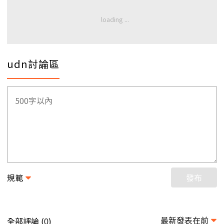
udn討論區
規範
發布
最新發表在前
全部評論 (
)
0