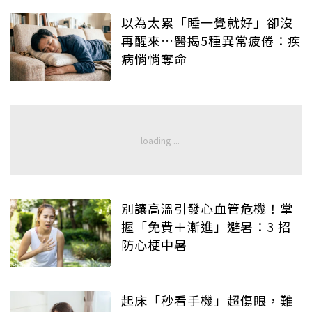
以為太累「睡一覺就好」卻沒
再醒來…醫揭5種異常疲倦：疾
病悄悄奪命
別讓高溫引發心血管危機！掌
握「免費＋漸進」避暑：3 招
防心梗中暑
起床「秒看手機」超傷眼，難