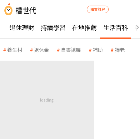
購買課程
退休理財
持續學習
在地推薦
生活百科
養生村
退休金
自書遺囑
補助
獨老