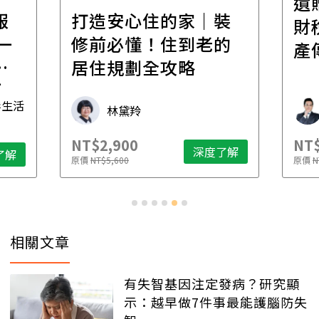
遺
報
打造安心住的家｜裝
財
一
修前必懂！住到老的
產
一
居住規劃全攻略
先
毒生活
林黛羚
NT$2,900
NT$
深度了解
了解
原價
NT$5,600
原價
N
相關文章
有失智基因注定發病？研究顯
示：越早做7件事最能護腦防失