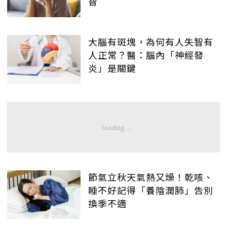
智
大腦有斑塊，為何有人失智有
人正常？醫：腦內「神經發
炎」是關鍵
節氣立秋天氣熱又燥！乾咳、
睡不好記得「養陰潤肺」告別
換季不適