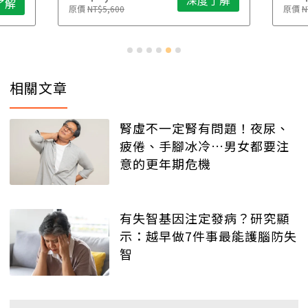
深度了解
了解
原價
NT$5,600
原價
N
相關文章
腎虛不一定腎有問題！夜尿、
疲倦、手腳冰冷…男女都要注
意的更年期危機
有失智基因注定發病？研究顯
示：越早做7件事最能護腦防失
智