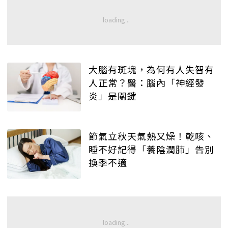
大腦有斑塊，為何有人失智有
人正常？醫：腦內「神經發
炎」是關鍵
節氣立秋天氣熱又燥！乾咳、
睡不好記得「養陰潤肺」告別
換季不適