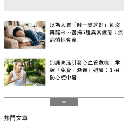
以為太累「睡一覺就好」卻沒
再醒來…醫揭5種異常疲倦：疾
病悄悄奪命
別讓高溫引發心血管危機！掌
握「免費＋漸進」避暑：3 招
防心梗中暑
熱門文章