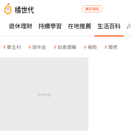
購買課程
退休理財
持續學習
在地推薦
生活百科
養生村
退休金
自書遺囑
補助
獨老