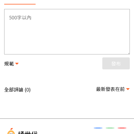
規範
發布
最新發表在前
全部評論 (
)
0