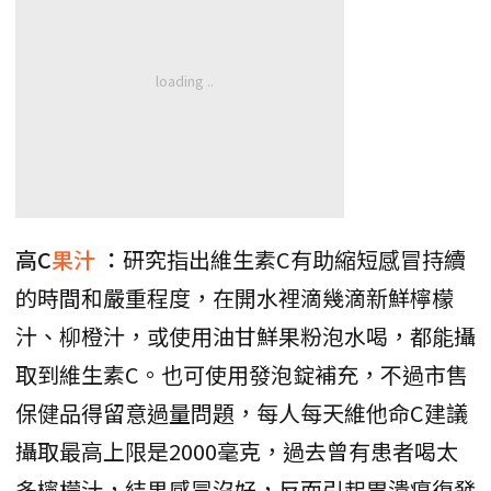
高C
果汁
：
研究指出維生素C有助縮短感冒持續
的時間和嚴重程度，在開水裡滴幾滴新鮮檸檬
汁、柳橙汁，或使用油甘鮮果粉泡水喝，都能攝
取到維生素C。也可使用發泡錠補充，不過市售
保健品得留意過量問題，每人每天維他命C建議
攝取最高上限是2000毫克，過去曾有患者喝太
多檸檬汁，結果感冒沒好，反而引起胃潰瘍復發