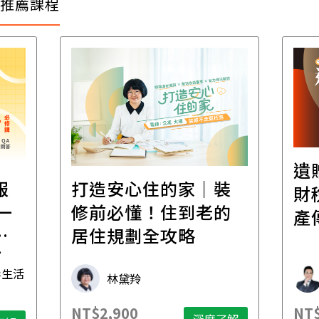
推薦課程
遺
報
打造安心住的家｜裝
財
一
修前必懂！住到老的
產
一
居住規劃全攻略
先
毒生活
林黛羚
NT$2,900
NT$