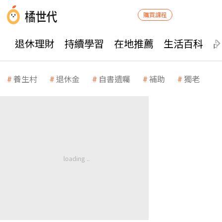
購買課程
退休理財
持續學習
在地推薦
生活百科
養生村
退休金
自書遺囑
補助
獨老