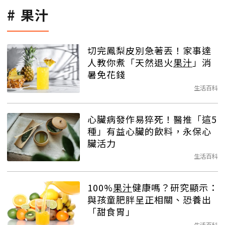
果汁
切完鳳梨皮別急著丟！家事達
人教你煮「天然退火
果汁
」消
暑免花錢
生活百科
心臟病發作易猝死！醫推「這5
種」有益心臟的飲料，永保心
臟活力
生活百科
100%
果汁
健康嗎？研究顯示：
與孩童肥胖呈正相關、恐養出
「甜食胃」
生活百科