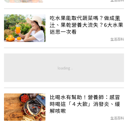
吃水果能取代蔬菜嗎？做成
果
汁
、果乾營養大流失？6大水果
迷思一次看
生活百科
比喝水有幫助！營養師：感冒
時喝這「４大飲」消發炎、緩
解咳嗽
生活百科