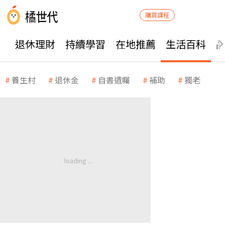
購買課程
退休理財
持續學習
在地推薦
生活百科
養生村
退休金
自書遺囑
補助
獨老