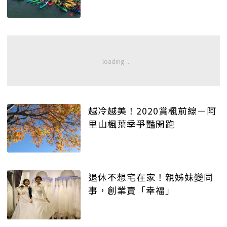
越冷越美！2020賞楓前線－阿
里山楓葉季爭豔開跑
退休不想宅在家！親姊妹變同
事，創業賣「幸福」