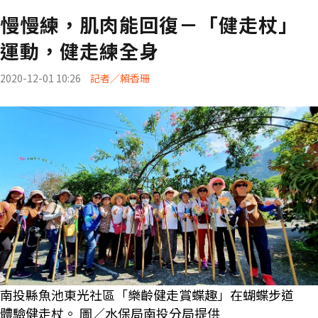
慢慢練，肌肉能回復－「健走杖」
運動，健走練全身
2020-12-01 10:26
記者／賴香珊
南投縣魚池東光社區「樂齡健走賞蝶趣」在蝴蝶步道
體驗健走杖。 圖／水保局南投分局提供