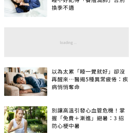
換季不適
以為太累「睡一覺就好」卻沒
再醒來…醫揭5種異常疲倦：疾
病悄悄奪命
別讓高溫引發心血管危機！掌
握「免費＋漸進」避暑：3 招
防心梗中暑