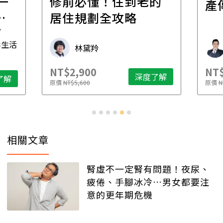
一
修前必懂！住到老的
產
一
居住規劃全攻略
先
毒生活
林黛羚
NT$2,900
NT$
深度了解
了解
原價
NT$5,600
原價
N
相關文章
腎虛不一定腎有問題！夜尿、
疲倦、手腳冰冷…男女都要注
意的更年期危機