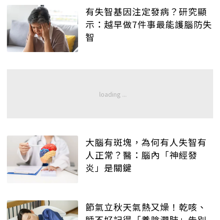
有失智基因注定發病？研究顯
示：越早做7件事最能護腦防失
智
大腦有斑塊，為何有人失智有
人正常？醫：腦內「神經發
炎」是關鍵
節氣立秋天氣熱又燥！乾咳、
睡不好記得「養陰潤肺」告別