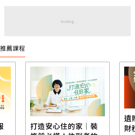
推薦課程
遺
報
打造安心住的家｜裝
財