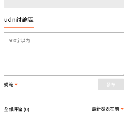
udn討論區
規範
發布
最新發表在前
全部評論 (
)
0