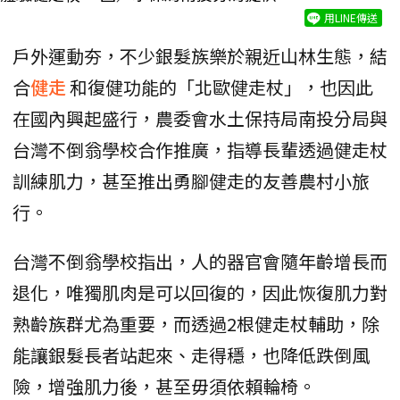
用LINE傳送
戶外運動夯，不少銀髮族樂於親近山林生態，結
合
健走
和復健功能的「北歐健走杖」，也因此
在國內興起盛行，農委會水土保持局南投分局與
台灣不倒翁學校合作推廣，指導長輩透過健走杖
訓練肌力，甚至推出勇腳健走的友善農村小旅
行。
台灣不倒翁學校指出，人的器官會隨年齡增長而
退化，唯獨肌肉是可以回復的，因此恢復肌力對
熟齡族群尤為重要，而透過2根健走杖輔助，除
能讓銀髮長者站起來、走得穩，也降低跌倒風
險，增強肌力後，甚至毋須依賴輪椅。