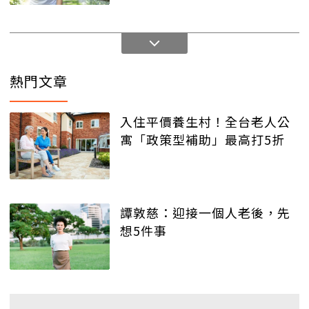
熱門文章
入住平價養生村！全台老人公
寓「政策型補助」最高打5折
譚敦慈：迎接一個人老後，先
想5件事