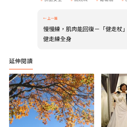
慢慢練，肌肉能回復－「健走杖
健走練全身
延伸閱讀