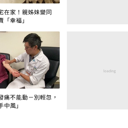
宅在家！親姊妹變同
賣「幸福」
發痛不能動－別輕忽，
手中風」