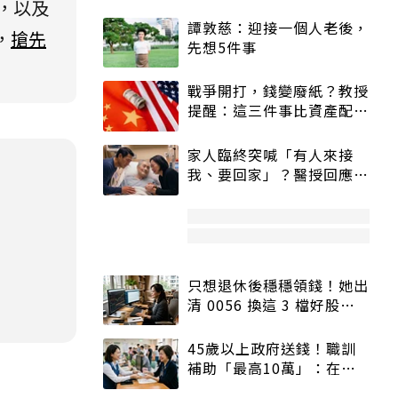
，以及
譚敦慈：迎接一個人老後，
，
搶先
先想5件事
戰爭開打，錢變廢紙？教授
提醒：這三件事比資產配置
更重要！
家人臨終突喊「有人來接
我、要回家」？醫授回應方
式快學：避免抱憾終生
只想退休後穩穩領錢！她出
清 0056 換這 3 檔好股：
股價高點照樣買
45歲以上政府送錢！職訓
補助「最高10萬」：在
職、待業都能申請