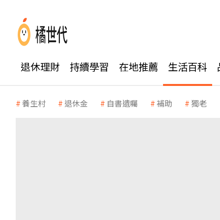
退休理財
持續學習
在地推薦
生活百科
養生村
退休金
自書遺囑
補助
獨老