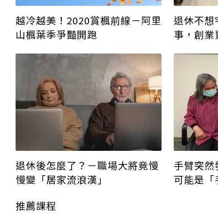
退休不想
越冷越美！2020賞楓前線－阿里
事，創業
山楓葉季爭豔開跑
退休後怎麼了？－職場大將竟慢
手臂突然
慢變「居家流浪漢」
可能是「
推薦課程