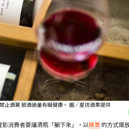
禁止酒駕 飲酒過量有礙健康。 圖／星坊酒業提供
提影消費者要讓酒瓶「躺下來」，以
橫置
的方式擺