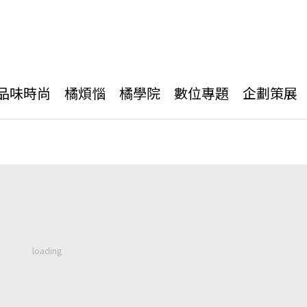
品味時尚
橘煩惱
橘學院
數位專題
企劃策展