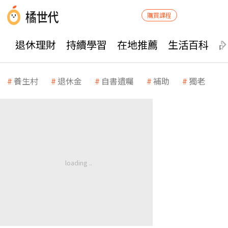
購買課程
退休理財
持續學習
在地推薦
生活百科
養生村
退休金
自書遺囑
補助
獨老