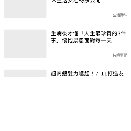
休生活安老祕訣公開
生活百科
生病後才懂「人生最珍貴的3件
事」懷抱感恩面對每一天
持續學習
超商銀髮力崛起！7-11打造友
善職場，全家結合AI減輕員工
壓力
退休理財
不只空大、社大！盤點中高齡
進修4大公共資源，終身學習超
樂活