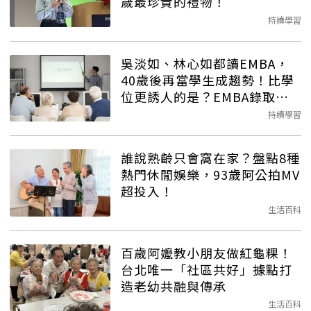
歲最珍貴的禮物！
持續學習
吳淡如、林心如都讀EMBA，
40歲後再當學生成趨勢！比學
位更誘人的是？EMBA錄取的
「潛規則」？
持續學習
誰說熟齡只會窩在家？盤點8種
熱門休閒娛樂，93歲阿公拍MV
超投入！
生活百科
百歲阿嬤教小朋友做紅龜粿！
台北唯一「社區共好」據點打
造老幼共融與傳承
生活百科