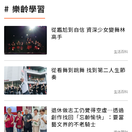
樂齡學習
從尷尬到自信 資深少女變舞林
高手
生活百科
從看舞到跳舞 找到第二人生節
奏
生活百科
退休做志工仍覺得空虛…透過
創作找回「忘齡愉快」：要當
藝文界的不老騎士
退休理財