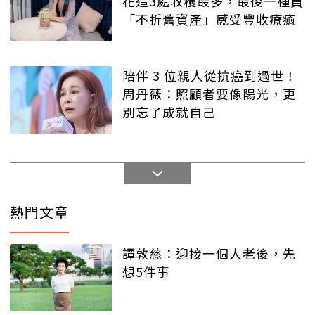
花這3處收穫最多，最後一種買
「不折舊資產」感受豐收療癒
陪伴 3 位親人從抗癌到過世！
周丹薇：照顧者要像陽光，更
別忘了成就自己
熱門文章
譚敦慈：迎接一個人老後，先
想5件事