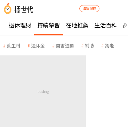
購買課程
退休理財
持續學習
在地推薦
生活百科
養生村
退休金
自書遺囑
補助
獨老