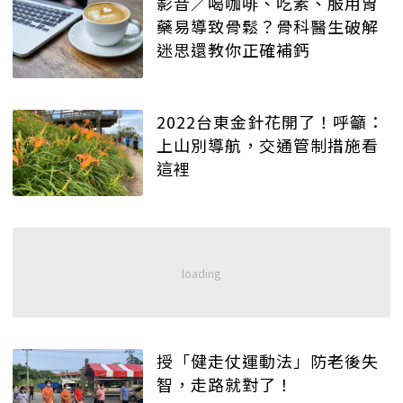
影音／喝咖啡、吃素、服用胃
藥易導致骨鬆？骨科醫生破解
迷思還教你正確補鈣
2022台東金針花開了！呼籲：
上山別導航，交通管制措施看
這裡
授「健走仗運動法」防老後失
智，走路就對了！