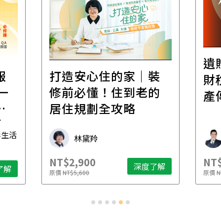
遺
報
打造安心住的家｜裝
財
一
修前必懂！住到老的
產
一
居住規劃全攻略
先
毒生活
林黛羚
NT$2,900
NT$
深度了解
了解
原價
NT$5,600
原價
N