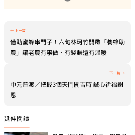
借助蜜蜂串門子！六旬林珂竹開啟「養蜂助
農」讓老農有事做、有錢賺還有溫暖
中元普渡／把握3個天門開吉時 誠心祈福謝
恩
延伸閱讀