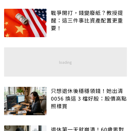
戰爭開打，錢變廢紙？教授提
醒：這三件事比資產配置更重
要！
只想退休後穩穩領錢！她出清
0056 換這 3 檔好股：股價高點
照樣買
退休第一天就崩潰！60歲男對