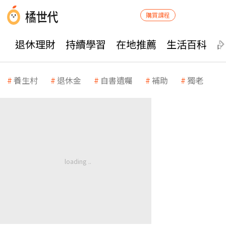
購買課程
退休理財
持續學習
在地推薦
生活百科
養生村
退休金
自書遺囑
補助
獨老