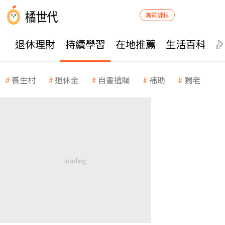
購買課程
退休理財
持續學習
在地推薦
生活百科
養生村
退休金
自書遺囑
補助
獨老