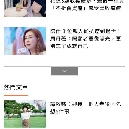
花這3處收穫最多，最後一種買
「不折舊資產」感受豐收療癒
陪伴 3 位親人從抗癌到過世！
周丹薇：照顧者要像陽光，更
別忘了成就自己
熱門文章
譚敦慈：迎接一個人老後，先
想5件事