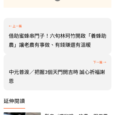
借助蜜蜂串門子！六旬林珂竹開啟「養蜂助
農」讓老農有事做、有錢賺還有溫暖
中元普渡／把握3個天門開吉時 誠心祈福謝
恩
延伸閱讀