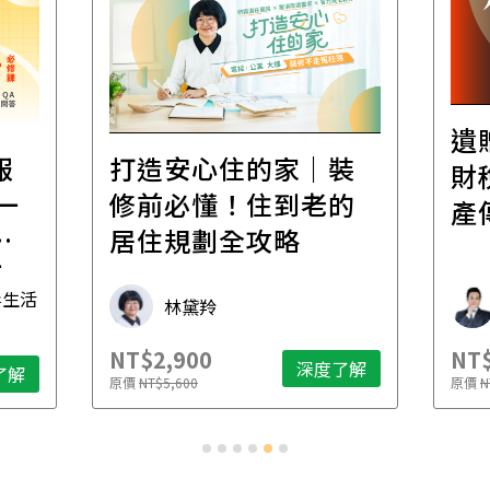
遺
報
打造安心住的家｜裝
財
一
修前必懂！住到老的
產
一
居住規劃全攻略
先
毒生活
林黛羚
NT$2,900
NT$
深度了解
了解
原價
NT$5,600
原價
N