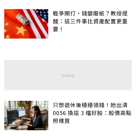
戰爭開打，錢變廢紙？教授提
醒：這三件事比資產配置更重
要！
只想退休後穩穩領錢！她出清
0056 換這 3 檔好股：股價高點
照樣買