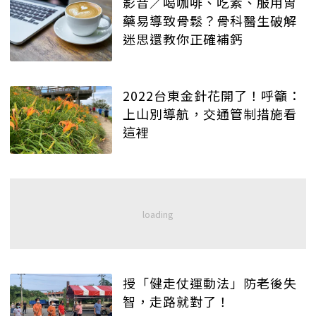
影音／喝咖啡、吃素、服用胃
藥易導致骨鬆？骨科醫生破解
迷思還教你正確補鈣
2022台東金針花開了！呼籲：
上山別導航，交通管制措施看
這裡
授「健走仗運動法」防老後失
智，走路就對了！