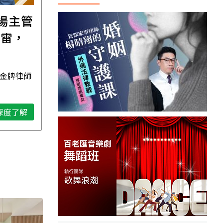
職場主管
【直播講座】免費報名
踩雷，
｜8/11譚敦慈的一個人
場
生活必修課：一個人
住，五件事要先想清
 金牌律師
資深獨立活執行者 無毒生活教
楚！
母 譚敦慈
深度了解
深度了解