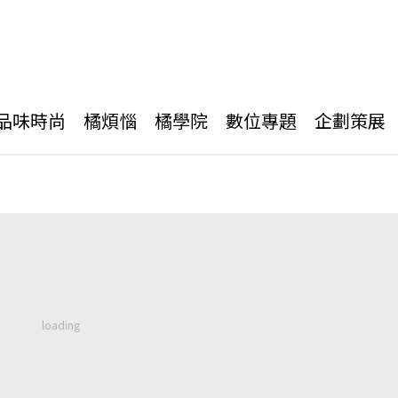
品味時尚
橘煩惱
橘學院
數位專題
企劃策展