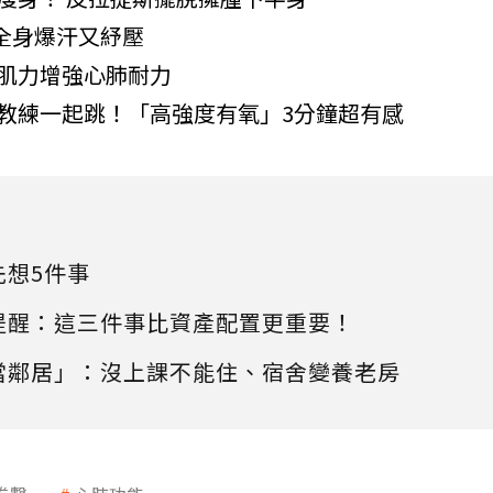
鐘全身爆汗又紓壓
身肌力增強心肺耐力
著教練一起跳！「高強度有氧」3分鐘超有感
先想5件事
提醒：這三件事比資產配置更重要！
當鄰居」：沒上課不能住、宿舍變養老房