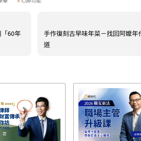
拳擊
心肺功能
「60年
手作復刻古早味年菜－找回阿嬤年
道