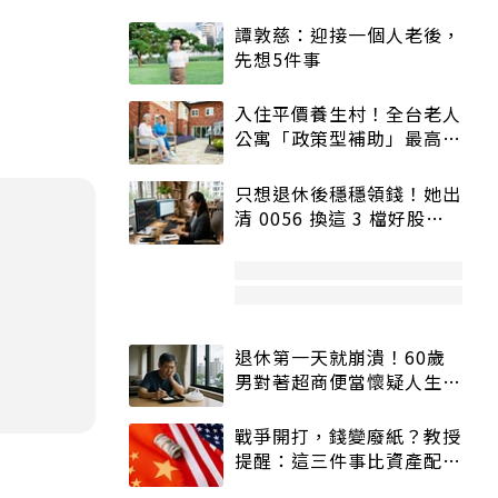
譚敦慈：迎接一個人老後，
先想5件事
入住平價養生村！全台老人
公寓「政策型補助」最高打
5折
只想退休後穩穩領錢！她出
清 0056 換這 3 檔好股：
股價高點照樣買
退休第一天就崩潰！60歲
男對著超商便當懷疑人生
「一切好安靜」
戰爭開打，錢變廢紙？教授
提醒：這三件事比資產配置
更重要！