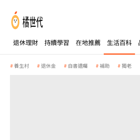
退休理財
持續學習
在地推薦
生活百科
養生村
退休金
自書遺囑
補助
獨老