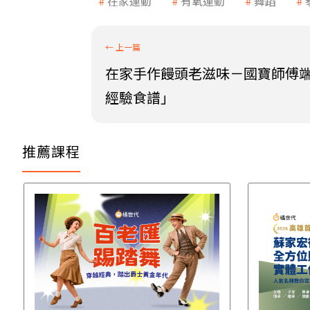
在家運動
有氧運動
舞蹈
在家手作饅頭老滋味－國寶師傅端
經驗食譜」
推薦課程