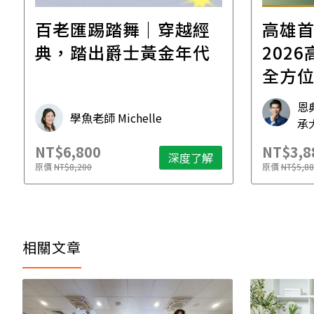
百老匯踢踏舞｜穿越經
高雄
典，踏出爵士黃金年代
2026高雄
全方
工作
恩
學魚老師 Michelle
承
NT$6,800
NT$3,8
深度了解
原價
NT$8,200
原價
NT$5,88
相關文章