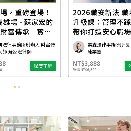
首場，重磅登場！
2026職安新法 
場 - 蘇家宏的
升級課：管理不
位財富傳承｜實體
帶你打造安心職
坊
典法律事務所創辦人 財富傳
業鑫法律事務所所長
大師 蘇家宏律師
陳業鑫
88
NT$3,888
深度了解
8
原價
NT$6,588