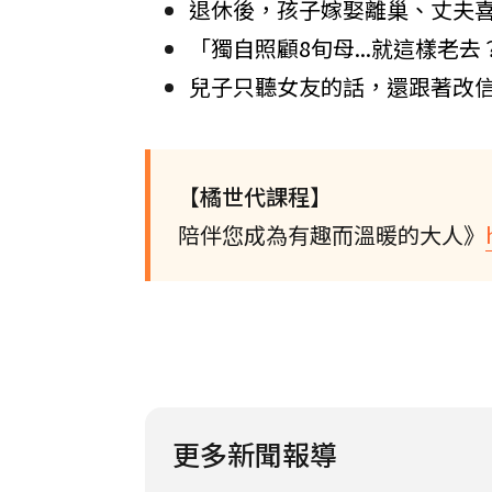
退休後，孩子嫁娶離巢、丈夫
「獨自照顧8旬母...就這樣老
兒子只聽女友的話，還跟著改
【橘世代課程】
陪伴您成為有趣而溫暖的大人》
更多新聞報導