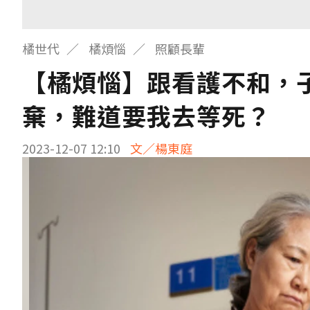
橘世代
橘煩惱
照顧長輩
【橘煩惱】跟看護不和，
棄，難道要我去等死？
2023-12-07 12:10
文／楊東庭