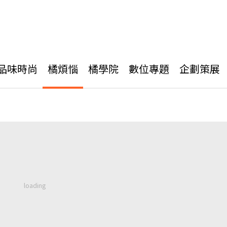
品味時尚
橘煩惱
橘學院
數位專題
企劃策展