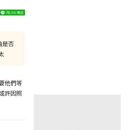
用LINE傳送
論是否
太
要他們等
或許因照