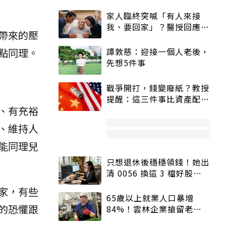
家人臨終突喊「有人來接
我、要回家」？醫授回應方
帶來的壓
式快學：避免抱憾終生
點同理。
譚敦慈：迎接一個人老後，
先想5件事
戰爭開打，錢變廢紙？教授
提醒：這三件事比資產配置
、有充裕
更重要！
、維持人
能同理兒
只想退休後穩穩領錢！她出
清 0056 換這 3 檔好股：
股價高點照樣買
家，有些
65歲以上就業人口暴增
的恐懼跟
84%！雲林企業搶留老員
工：穩定性高、經驗豐富