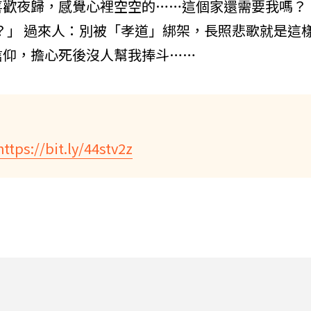
喜歡夜歸，感覺心裡空空的……這個家還需要我嗎？
去？」 過來人：別被「孝道」綁架，長照悲歌就是這
信仰，擔心死後沒人幫我捧斗……
https://bit.ly/44stv2z