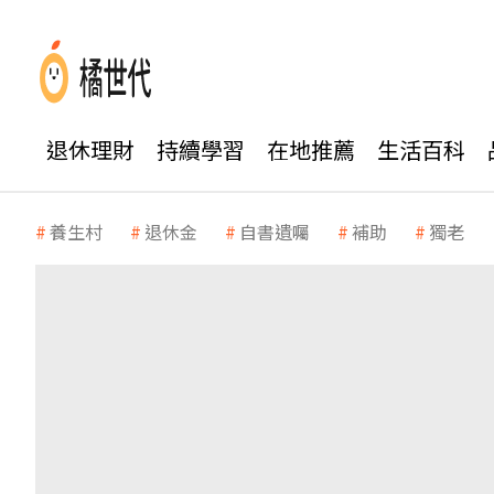
退休理財
持續學習
在地推薦
生活百科
養生村
退休金
自書遺囑
補助
獨老