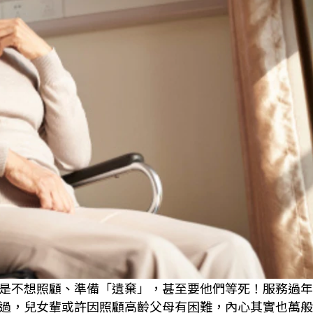
是不想照顧、準備「遺棄」，甚至要他們等死！服務過年
過，兒女輩或許因照顧高齡父母有困難，內心其實也萬般