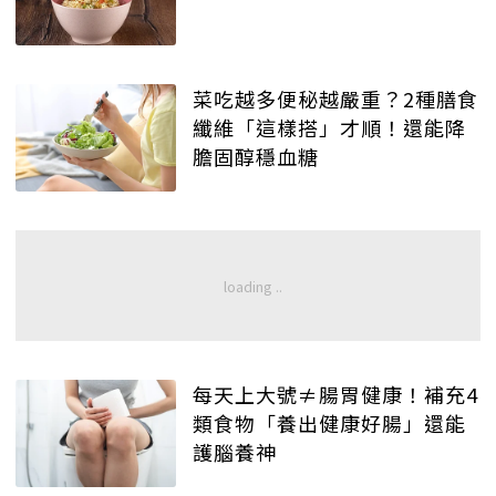
菜吃越多便秘越嚴重？2種膳食
纖維「這樣搭」才順！還能降
膽固醇穩血糖
每天上大號≠腸胃健康！補充4
類食物「養出健康好腸」還能
護腦養神