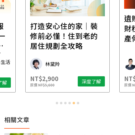
遺
報
打造安心住的家｜裝
財
一
修前必懂！住到老的
產
一
居住規劃全攻略
先
毒生活
林黛羚
NT$2,900
NT$
深度了解
了解
原價
NT$5,600
原價
N
相關文章