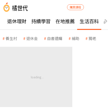
購買課程
退休理財
持續學習
在地推薦
生活百科
養生村
退休金
自書遺囑
補助
獨老