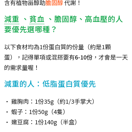
含有植物甾醇助
膽固醇
代謝！
減重
、
貧血
、膽固醇、高血壓的人
要優先選哪種？
以下食材均為1份蛋白質的份量（約是1顆
蛋），記得單項或混搭要有
6-10份
，才會是一天
的需求量喔！
減重的人：低脂蛋白質優先
• 雞胸肉：1份35g（約1/3手掌大）
• 蝦子：1份50g（4隻）
• 嫩豆腐：1份140g（半盒）