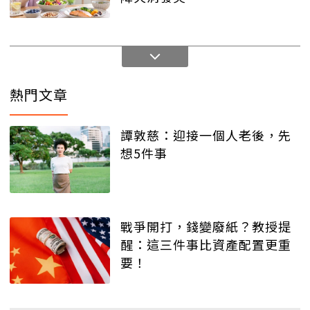
熱門文章
譚敦慈：迎接一個人老後，先
想5件事
戰爭開打，錢變廢紙？教授提
醒：這三件事比資產配置更重
要！