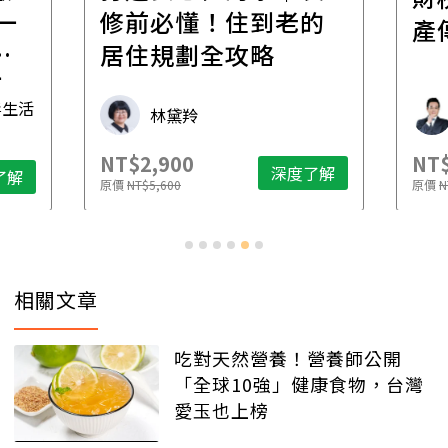
一
修前必懂！住到老的
產
一
居住規劃全攻略
先
毒生活
林黛羚
NT$2,900
NT$
深度了解
了解
原價
NT$5,600
原價
N
相關文章
吃對天然營養！營養師公開
「全球10強」健康食物，台灣
愛玉也上榜