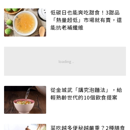
低碳日也能爽吃甜食！3甜品
「熱量超低」市場就有賣，還
能抗老補纖維
從金城武「講究泡麵法」，給
輕熟齡世代的10個飲食提案
菜吃越多便秘越嚴重？2種膳食