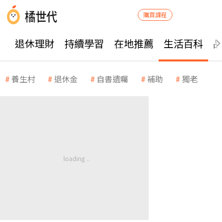
購買課程
退休理財
持續學習
在地推薦
生活百科
養生村
退休金
自書遺囑
補助
獨老