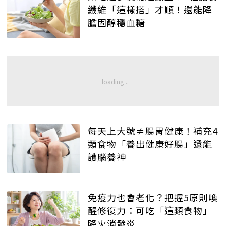
纖維「這樣搭」才順！還能降
膽固醇穩血糖
每天上大號≠腸胃健康！補充4
類食物「養出健康好腸」還能
護腦養神
免疫力也會老化？把握5原則喚
醒修復力：可吃「這類食物」
降火消發炎