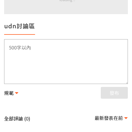
udn討論區
規範
發布
最新發表在前
全部評論 (
)
0