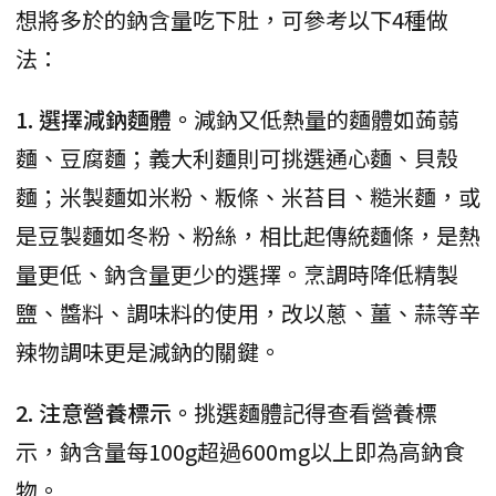
想將多於的鈉含量吃下肚，可參考以下4種做
法：
1. 選擇減鈉麵體。
減鈉又低熱量的麵體如蒟蒻
麵、豆腐麵；義大利麵則可挑選通心麵、貝殼
麵；米製麵如米粉、粄條、米苔目、糙米麵，或
是豆製麵如冬粉、粉絲，相比起傳統麵條，是熱
量更低、鈉含量更少的選擇。烹調時降低精製
鹽、醬料、調味料的使用，改以蔥、薑、蒜等辛
辣物調味更是減鈉的關鍵。
2. 注意營養標示。
挑選麵體記得查看營養標
示，鈉含量每100g超過600mg以上即為高鈉食
物。