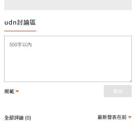
udn討論區
規範
發布
最新發表在前
全部評論 (
)
0