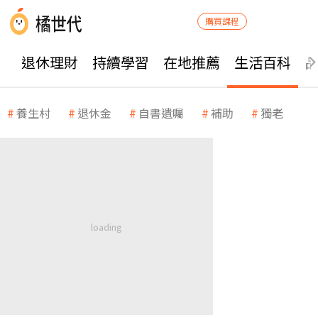
購買課程
退休理財
持續學習
在地推薦
生活百科
養生村
退休金
自書遺囑
補助
獨老