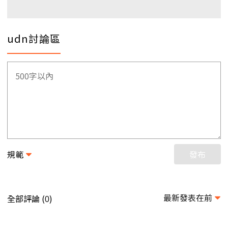
udn討論區
規範
發布
最新發表在前
全部評論 (
)
0