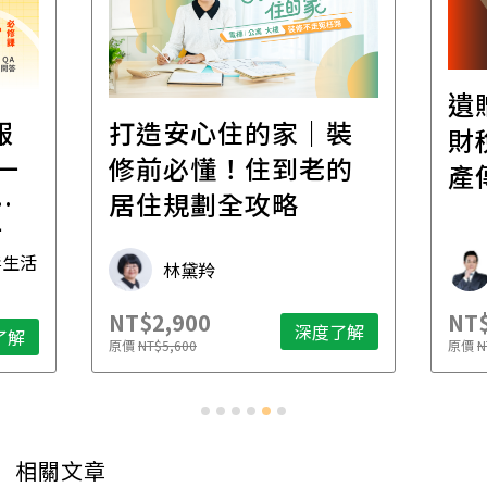
遺
報
打造安心住的家｜裝
財
一
修前必懂！住到老的
產
一
居住規劃全攻略
先
毒生活
林黛羚
NT$2,900
NT$
深度了解
了解
原價
NT$5,600
原價
N
相關文章