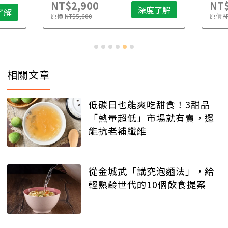
NT$2,900
NT$
深度了解
了解
原價
NT$5,600
原價
N
相關文章
低碳日也能爽吃甜食！3甜品
「熱量超低」市場就有賣，還
能抗老補纖維
從金城武「講究泡麵法」，給
輕熟齡世代的10個飲食提案