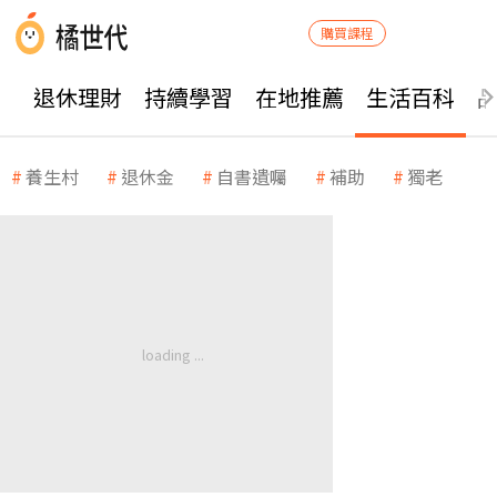
購買課程
退休理財
持續學習
在地推薦
生活百科
養生村
退休金
自書遺囑
補助
獨老