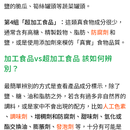
鹽的脆瓜、筍絲罐頭等蔬菜罐頭。
第4組「超加工食品」：
這類真食物成分很少，
通常含有高糖、精製穀物、脂肪、
防腐劑
和
鹽，或是使用添加劑來模仿「真實」食物品質。
加工食品vs超加工食品 該如何辨
別？
最簡單辨別的方式是查看產品成分標示，除了
鹽、糖、油和脂肪之外，若含有過多非自然界的
調料，或是家中不會出現的配方，比如
人工色素
、
調味劑
、增稠劑和防腐劑、甜味劑、氫化或
酯交換油、膨脹劑、
發泡劑
等，十分有可能是