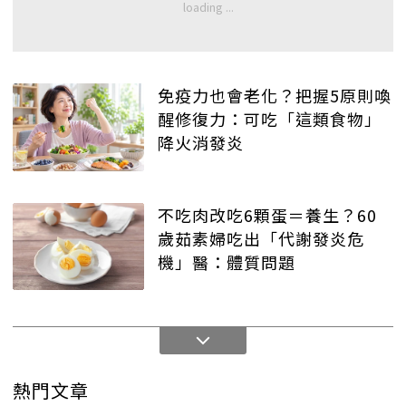
免疫力也會老化？把握5原則喚
醒修復力：可吃「這類食物」
降火消發炎
不吃肉改吃6顆蛋＝養生？60
歲茹素婦吃出「代謝發炎危
機」醫：體質問題
熱門文章