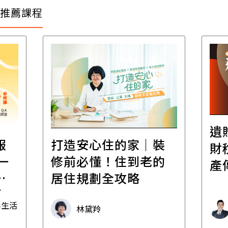
推薦課程
遺
報
打造安心住的家｜裝
財
一
修前必懂！住到老的
產
一
居住規劃全攻略
先
毒生活
林黛羚