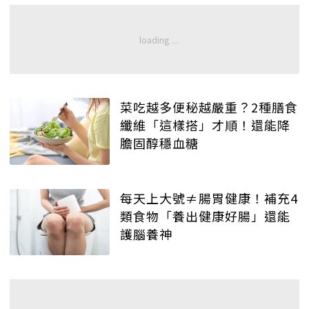
菜吃越多便秘越嚴重？2種膳食
纖維「這樣搭」才順！還能降
膽固醇穩血糖
每天上大號≠腸胃健康！補充4
類食物「養出健康好腸」還能
護腦養神