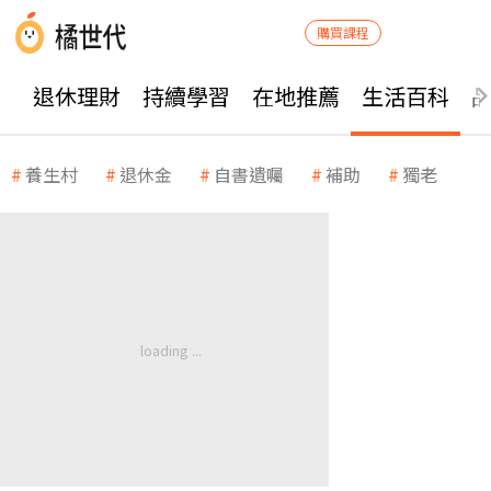
購買課程
退休理財
持續學習
在地推薦
生活百科
養生村
退休金
自書遺囑
補助
獨老