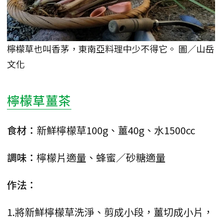
檸檬草也叫香茅，東南亞料理中少不得它。 圖／山岳
文化
檸檬草薑茶
食材：
新鮮檸檬草100g、薑40g、水1500cc
調味：
檸檬片適量、蜂蜜／砂糖適量
作法：
1.將新鮮檸檬草洗淨、剪成小段，薑切成小片，