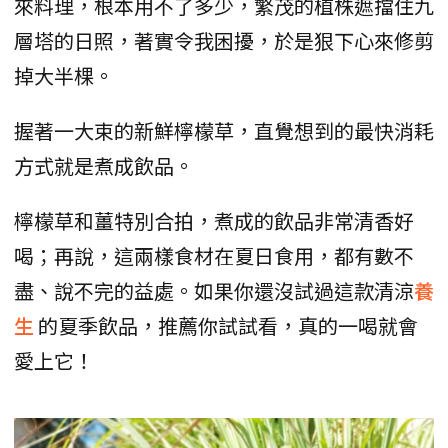
來料理，根本用不了多少，繁茂的植株遮擋住九
層塔的日照，著實令我困擾，於是狠下心來修剪
掉大半棵。
握著一大束的新鮮檸檬草，直覺想到的最快消耗
方式就是煮成飲品。
檸檬草和薑特別合拍，煮成的飲品非常清香好
喝；再說，這兩樣食材在夏日食用，都有數不
盡、說不完的益處。如果你還沒試過這款清涼
養
生
的夏季飲品，推薦你試試看，真的一喝就會
愛上它！