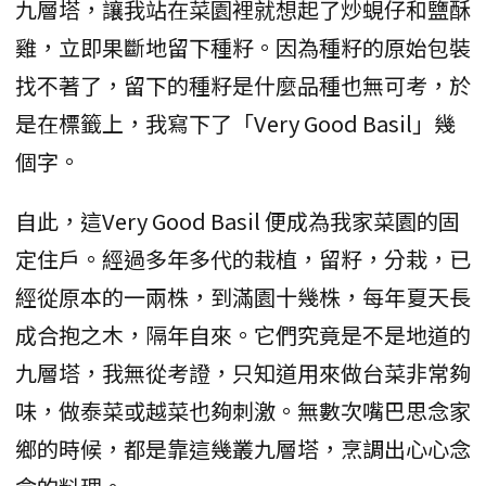
九層塔，讓我站在菜園裡就想起了炒蜆仔和鹽酥
雞，立即果斷地留下種籽。因為種籽的原始包裝
找不著了，留下的種籽是什麼品種也無可考，於
是在標籤上，我寫下了「Very Good Basil」幾
個字。
自此，這Very Good Basil 便成為我家菜園的固
定住戶。經過多年多代的栽植，留籽，分栽，已
經從原本的一兩株，到滿園十幾株，每年夏天長
成合抱之木，隔年自來。它們究竟是不是地道的
九層塔，我無從考證，只知道用來做台菜非常夠
味，做泰菜或越菜也夠刺激。無數次嘴巴思念家
鄉的時候，都是靠這幾叢九層塔，烹調出心心念