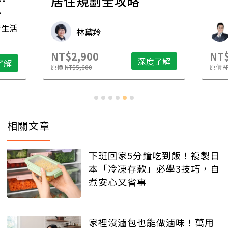
一
居住規劃全攻略
先
毒生活
林黛羚
NT$2,900
NT$
深度了解
了解
原價
NT$5,600
原價
N
相關文章
下班回家5分鐘吃到飯！複製日
本「冷凍存款」必學3技巧，自
煮安心又省事
家裡沒滷包也能做滷味！萬用