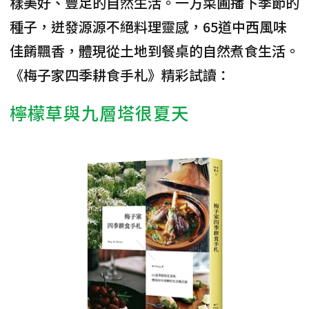
樣美好、豐足的自然生活。一方菜圃播下季節的
種子，迸發源源不絕料理靈感，65道中西風味
佳餚飄香，體現從土地到餐桌的自然煮食生活。
《梅子家四季耕食手札》精彩試讀：
檸檬草與九層塔很夏天