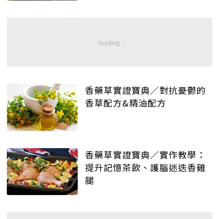
香藥草實證寶典／對抗憂鬱的
香草配方&精油配方
香藥草實證寶典／實作教學：
提升記憶茶飲、護腦迷迭香雞
腿