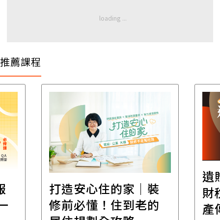
推薦課程
遺
報
打造安心住的家｜裝
財
一
修前必懂！住到老的
產