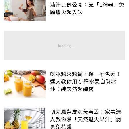
滷汁比例公開：靠「1神器」免
顧爐火超入味
吃冰越來越貴、還一堆色素！
達人教你用 5 種水果自製冰
沙：純天然超綿密
切完鳳梨皮別急著丟！家事達
人教你煮「天然退火果汁」消
暑免花錢