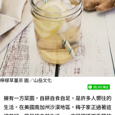
檸檬草薑茶 圖／山岳文化
用LINE傳送
擁有一方菜園，自耕自食自足，是許多人嚮往的
生活。在美國南加州沙漠地區，梅子家正過著這