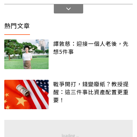
熱門文章
譚敦慈：迎接一個人老後，先
想5件事
戰爭開打，錢變廢紙？教授提
醒：這三件事比資產配置更重
要！