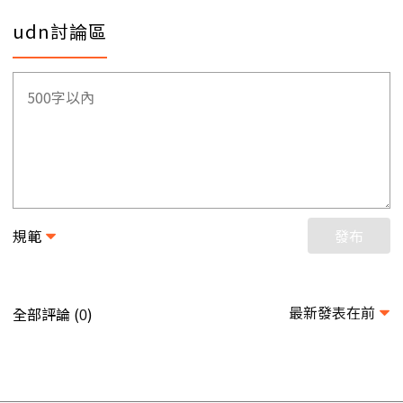
udn討論區
規範
發布
最新發表在前
全部評論 (
)
0