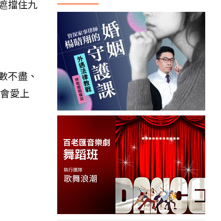
遮擋住九
數不盡、
會愛上