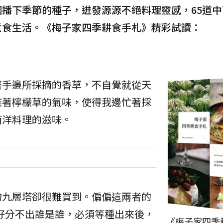
播下季節的種子，迸發源源不絕料理靈感，65道中
煮食生活。《梅子家四季耕食手札》精彩試讀：
著手邊所採摘的香草，不自覺就從天
雜著檸檬草的氣味，使得我邊忙著採
南洋料理的滋味。
的九層塔卻很難買到。偏偏這兩者的
種籽分不出誰是誰，必須等種出來後，
《梅子家四季