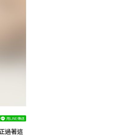
用LINE傳送
正過著這