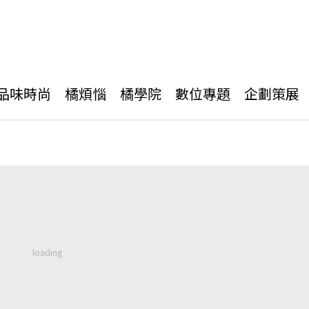
品味時尚
橘煩惱
橘學院
數位專題
企劃策展