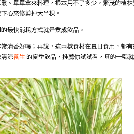
草叢。單單拿來料理，根本用不了多少，繁茂的植株
狠下心來修剪掉大半棵。
到的最快消耗方式就是煮成飲品。
非常清香好喝；再說，這兩樣食材在夏日食用，都有
款清涼
養生
的夏季飲品，推薦你試試看，真的一喝就