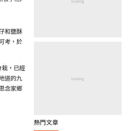
仔和鹽酥
可考，於
，分栽，已經
地道的九
思念家鄉
熱門文章