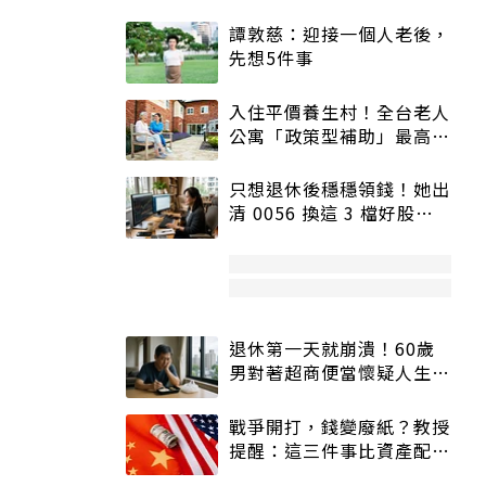
譚敦慈：迎接一個人老後，
先想5件事
入住平價養生村！全台老人
公寓「政策型補助」最高打
5折
只想退休後穩穩領錢！她出
清 0056 換這 3 檔好股：
股價高點照樣買
退休第一天就崩潰！60歲
男對著超商便當懷疑人生
「一切好安靜」
戰爭開打，錢變廢紙？教授
提醒：這三件事比資產配置
更重要！