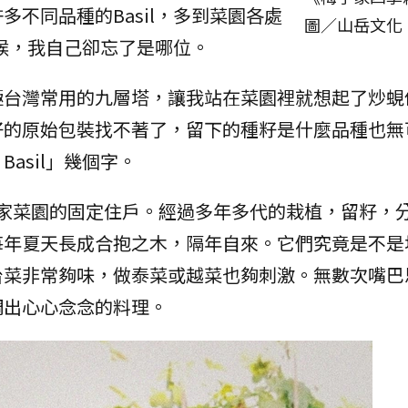
不同品種的Basil，多到菜園各處
圖／山岳文化
時候，我自己卻忘了是哪位。
極台灣常用的九層塔，讓我站在菜園裡就想起了炒蜆
籽的原始包裝找不著了，留下的種籽是什麼品種也無
Basil」幾個字。
l 便成為我家菜園的固定住戶。經過多年多代的栽植，留籽
每年夏天長成合抱之木，隔年自來。它們究竟是不是
台菜非常夠味，做泰菜或越菜也夠刺激。無數次嘴巴
調出心心念念的料理。