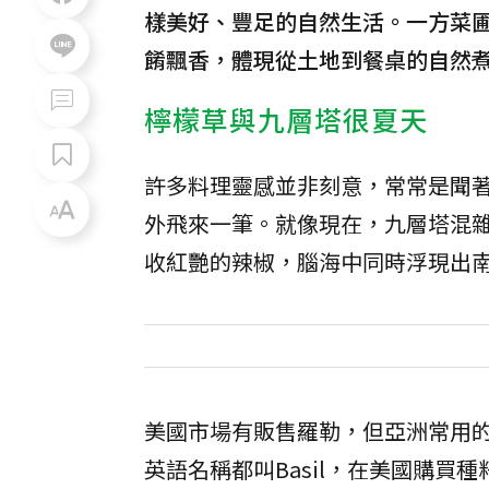
樣美好、豐足的自然生活。一方菜圃
餚飄香，體現從土地到餐桌的自然
檸檬草與九層塔很夏天
許多料理靈感並非刻意，常常是聞
外飛來一筆。就像現在，九層塔混
收紅艷的辣椒，腦海中同時浮現出
美國市場有販售羅勒，但亞洲常用
英語名稱都叫Basil，在美國購買