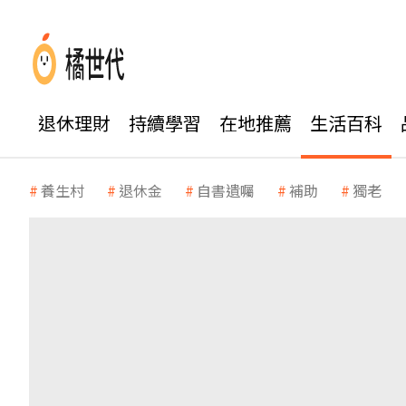
退休理財
持續學習
在地推薦
生活百科
養生村
退休金
自書遺囑
補助
獨老