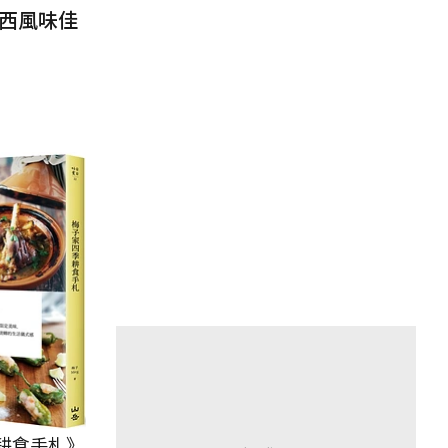
西風味佳
耕食手札》