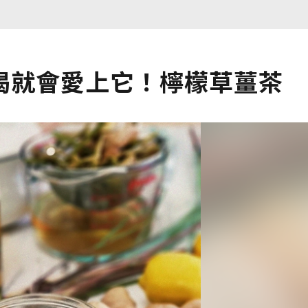
喝就會愛上它！檸檬草薑茶