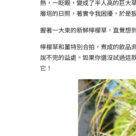
熱，一眨眼，變成了半人高的巨大
層塔的日照，著實令我困擾，於是
握著一大束的新鮮檸檬草，直覺想
檸檬草和薑特別合拍，煮成的飲品
說不完的益處。如果你還沒試過這
它！