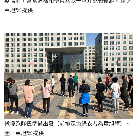
疫情前，常常這樣和學員共聚一堂介紹微慢跑。 圖／
章旭輝 提供
微慢跑隊伍準備出發（前排深色綠衣者為章旭輝）。
圖／章旭輝 提供