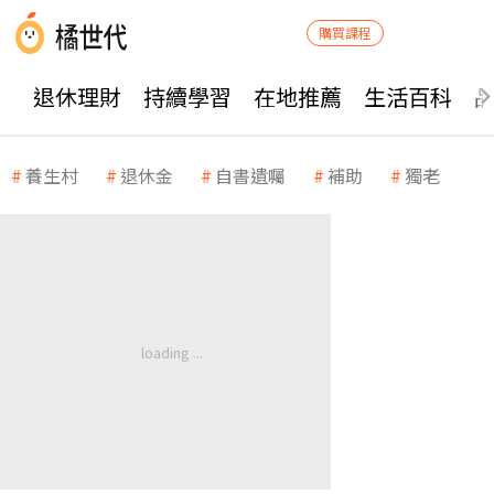
購買課程
退休理財
持續學習
在地推薦
生活百科
養生村
退休金
自書遺囑
補助
獨老