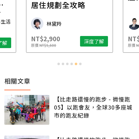
一
居住規劃全攻略
先
毒生活
林黛羚
NT$2,900
NT$
深度了解
了解
原價
NT$5,600
原價
N
相關文章
【比走路還慢的跑步 - 微慢跑
05】以跑會友，全球30多座城
市的跑友紀錄