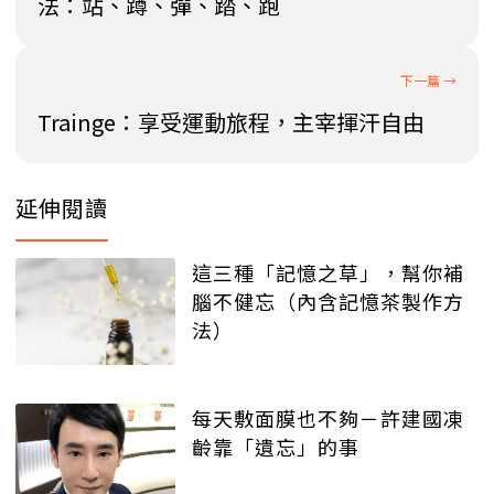
法：站、蹲、彈、踏、跑
Trainge：享受運動旅程，主宰揮汗自由
延伸閱讀
這三種「記憶之草」，幫你補
腦不健忘（內含記憶茶製作方
法）
每天敷面膜也不夠－許建國凍
齡靠「遺忘」的事