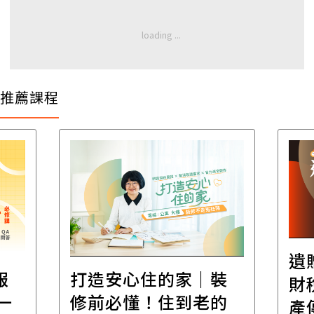
推薦課程
遺
報
打造安心住的家｜裝
財
一
修前必懂！住到老的
產