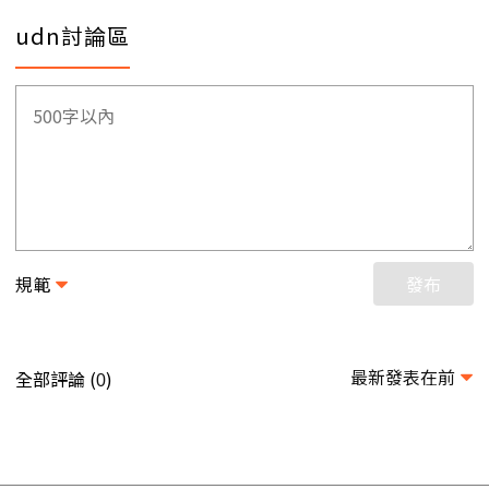
udn討論區
規範
發布
最新發表在前
全部評論 (
)
0