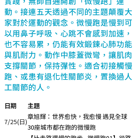
實踐，無師自通開創「微慢跑」運
動。接連五天透過不同的主題顛覆大
家對於運動的觀念。微慢跑是慢到可
以用鼻子呼吸、心跳不會感到加速，
也不容易累，仍能有效鍛鍊心肺功能
與肌耐力。動作中膝蓋微彎，讓肌肉
支撐關節，保持彈性。適合初接觸慢
跑、或患有退化性關節炎，置換過人
工關節的人。
日期
主題
章旭輝：世界愈快，我愈慢 遇見全球
7/25(日)
30座城市都在跑的微慢跑
【比走路還慢的跑步 - 微慢跑01】從路