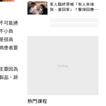
家人臨終突喊「有人來接
我、要回家」？醫授回應方
式快學：避免抱憾終生
不可能通
不小負
是很高
病患者要
主要因為
製品、蔬
。
熱門課程