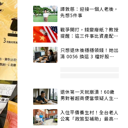
譚敦慈：迎接一個人老後，
先想5件事
戰爭開打，錢變廢紙？教授
提醒：這三件事比資產配置
更重要！
只想退休後穩穩領錢！她出
清 0056 換這 3 檔好股：
股價高點照樣買
退休第一天就崩潰！60歲
男對著超商便當懷疑人生
「一切好安靜」
入住平價養生村！全台老人
公寓「政策型補助」最高打
5折