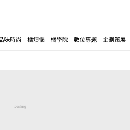
品味時尚
橘煩惱
橘學院
數位專題
企劃策展