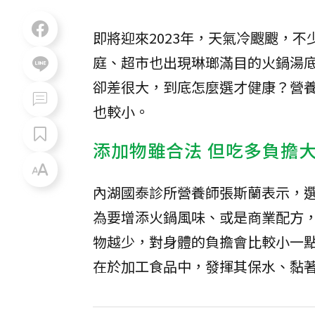
即將迎來2023年，天氣冷颼颼，
庭、超市也出現琳瑯滿目的火鍋湯
卻差很大，到底怎麼選才健康？營
也較小。
添加物雖合法 但吃多負擔
內湖國泰診所營養師張斯蘭表示，
為要增添火鍋風味、或是商業配方
物越少，對身體的負擔會比較小一
在於加工食品中，發揮其保水、黏