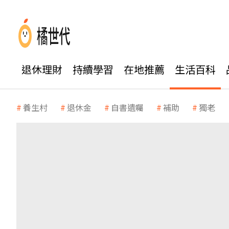
退休理財
持續學習
在地推薦
生活百科
養生村
退休金
自書遺囑
補助
獨老