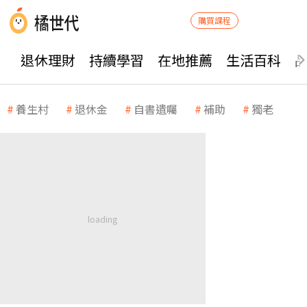
購買課程
退休理財
持續學習
在地推薦
生活百科
養生村
退休金
自書遺囑
補助
獨老