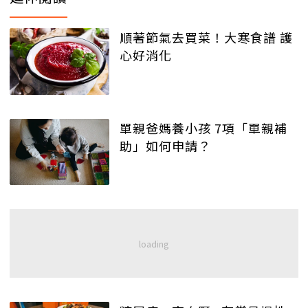
順著節氣去買菜！大寒食譜 護
心好消化
單親爸媽養小孩 7項「單親補
助」如何申請？