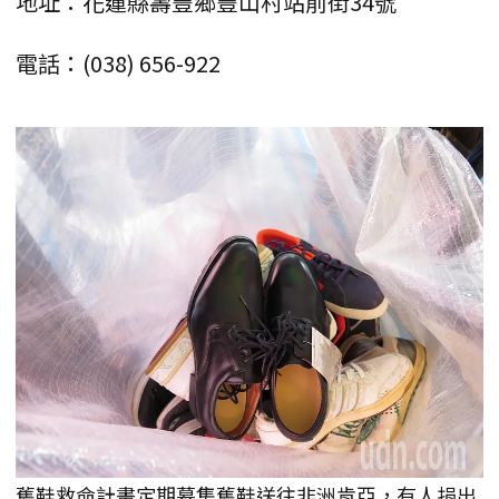
地址：花蓮縣壽豐鄉豐山村站前街34號
電話：(038) 656-922
舊鞋救命計畫定期募集舊鞋送往非洲肯亞，有人捐出