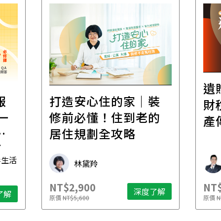
遺
報
打造安心住的家｜裝
財
一
修前必懂！住到老的
產
一
居住規劃全攻略
先
毒生活
林黛羚
NT$2,900
NT$
深度了解
了解
原價
NT$5,600
原價
N