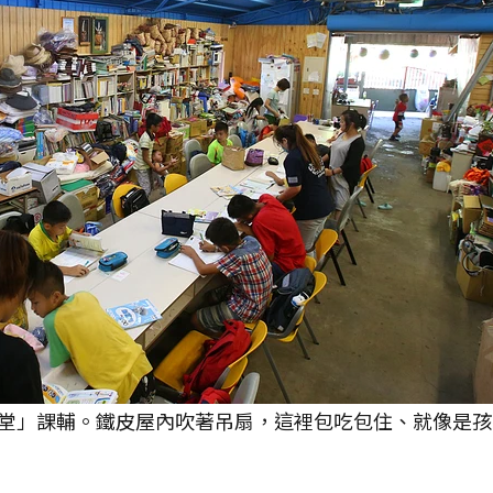
堂」課輔。鐵皮屋內吹著吊扇，這裡包吃包住、就像是孩