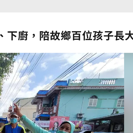
書、下廚，陪故鄉百位孩子長