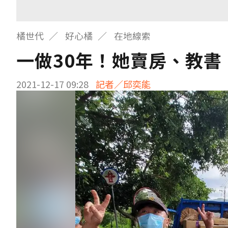
橘世代
好心橘
在地線索
一做30年！她賣房、教
2021-12-17 09:28
記者／邱奕能