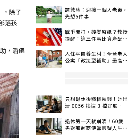
譚敦慈：迎接一個人老後，
」，除了
先想5件事
部落孩
戰爭開打，錢變廢紙？教授
提醒：這三件事比資產配置
更重要！
協助，潘儀
入住平價養生村！全台老人
公寓「政策型補助」最高打
5折
只想退休後穩穩領錢！她出
清 0056 換這 3 檔好股：
股價高點照樣買
退休第一天就崩潰！60歲
男對著超商便當懷疑人生
「一切好安靜」