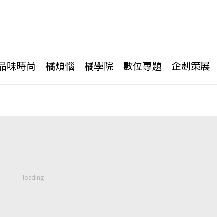
品味時尚
橘煩惱
橘學院
數位專題
企劃策展