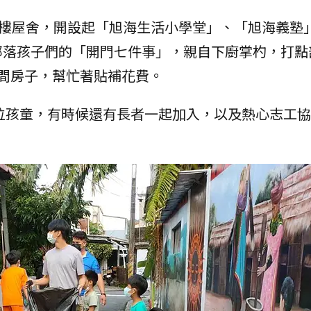
層樓屋舍，開設起「旭海生活小學堂」、「旭海義塾
部落孩子們的「開門七件事」，親自下廚掌杓，打點
間房子，幫忙著貼補花費。
多位孩童，有時候還有長者一起加入，以及熱心志工
。