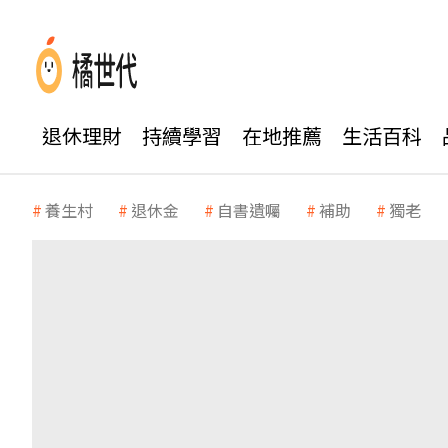
退休理財
持續學習
在地推薦
生活百科
養生村
退休金
自書遺囑
補助
獨老