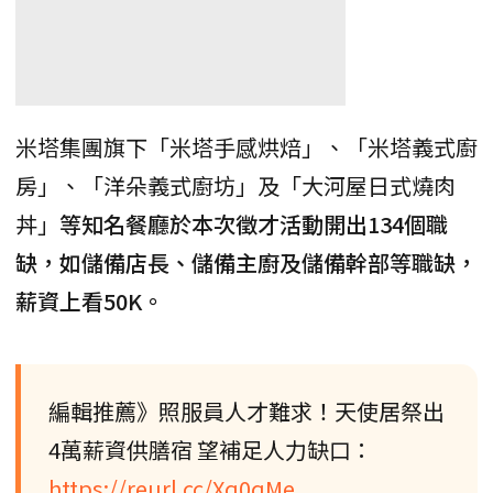
米塔集團旗下「米塔手感烘焙」、「米塔義式廚
房」、「洋朵義式廚坊」及「大河屋日式燒肉
丼」
等知名餐廳於本次徵才活動開出134個職
缺，如儲備店長、儲備主廚及儲備幹部等職缺，
薪資上看50K。
編輯推薦》照服員人才難求！天使居祭出
4萬薪資供膳宿 望補足人力缺口：
https://reurl.cc/Xq0qMe