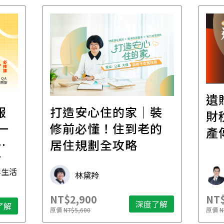
遺
報
打造安心住的家｜裝
財
一
修前必懂！住到老的
產
一
居住規劃全攻略
先
毒生活
林黛羚
NT$2,900
NT$
深度了解
了解
原價
NT$5,600
原價
N