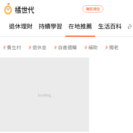
購買課程
退休理財
持續學習
在地推薦
生活百科
養生村
退休金
自書遺囑
補助
獨老