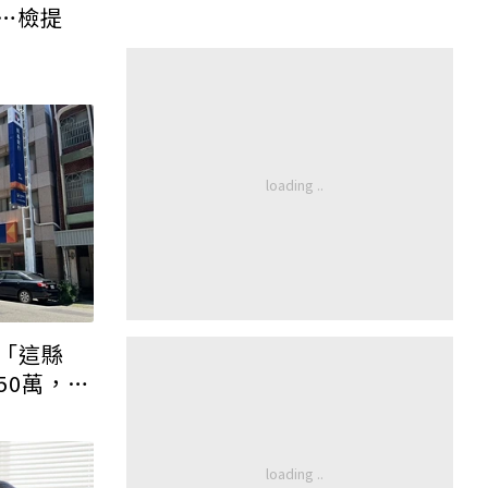
…檢提
「這縣
50萬，申