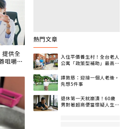
」提供全
善咀嚼功