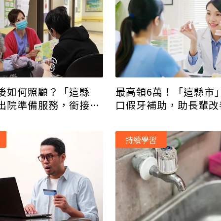
後如何照顧？「這縣
最高領6萬！「這縣市
出院準備服務，銜接長
口假牙補助，助長輩改
人負擔
能
持續學習