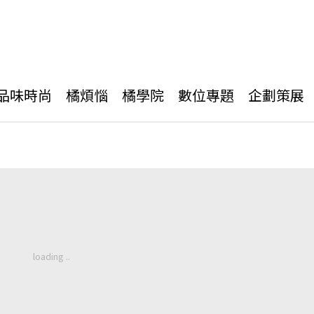
品味時尚
橘煩惱
橘學院
數位專題
企劃策展