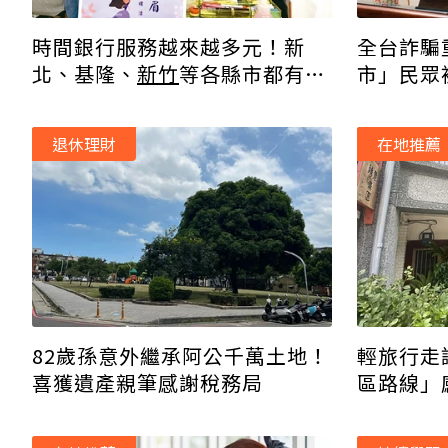
時間銀行服務越來越多元！新
全台詐騙
北、基隆、
新竹
等各縣市都有特
市」民眾
色據點
常被騙
退休理財
在地推薦
82歲孫意外繼承阿公千萬土地！
輕旅行走
喜獲遺產親筆感謝稅務局
區路線」
公車超方