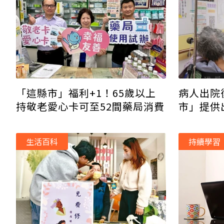
「這縣市」福利+1！65歲以上
病人出院
持敬老愛心卡可至52間藥局消費
市」提供
照減輕家
生活百科
持續學習