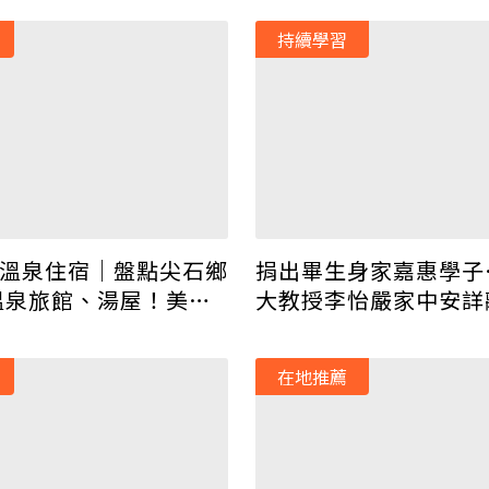
持續學習
溫泉住宿｜盤點尖石鄉
捐出畢生身家嘉惠學子
溫泉旅館、湯屋！美人
大教授李怡嚴家中安詳
戲水區通通有
在地推薦