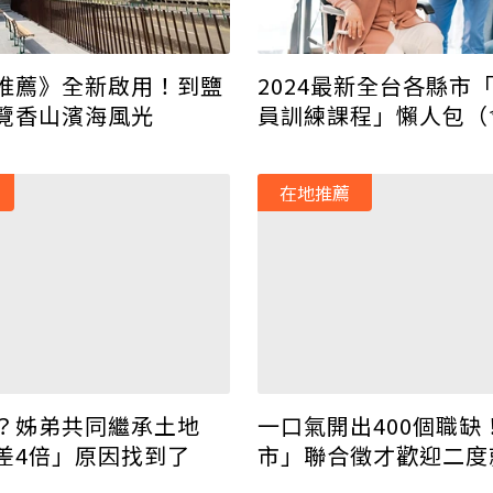
推薦》全新啟用！到鹽
2024最新全台各縣市
覽香山濱海風光
員訓練課程」懶人包（
在地推薦
？姊弟共同繼承土地
一口氣開出400個職缺
差4倍」原因找到了
市」聯合徵才歡迎二度
女、壯世代 最高薪57K