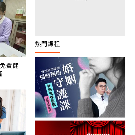
熱門文章
享免費健
篇
入住平價養生村！全台老人
公寓「政策型補助」最高打
5折
譚敦慈：迎接一個人老後，
先想5件事
退休第一天就崩潰！60歲
男對著超商便當懷疑人生
「一切好安靜」