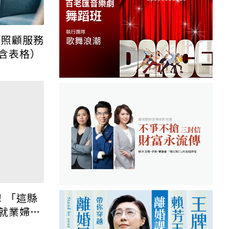
「照顧服務
只想退休後穩穩領錢！她出
含表格）
清 0056 換這 3 檔好股：
股價高點照樣買
戰爭開打，錢變廢紙？教授
提醒：這三件事比資產配置
更重要！
45歲以上政府送錢！職訓
補助「最高10萬」：在
職、待業都能申請
！「這縣
就業婦