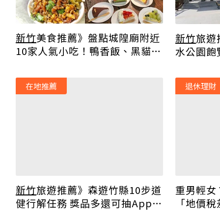
新竹
美食推薦》盤點城隍廟附近
新竹
旅遊
10家人氣小吃！鴨香飯、黑貓包
水公園飽
還有冷熱雙口感麻糬
在地推薦
退休理財
重男輕女
新竹
旅遊推薦》森遊竹縣10步道
「地價稅
健行解任務 獎品多還可抽Apple
Watch