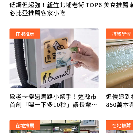
低調但超強！
新竹
北埔老街 TOP6 美食推薦 
必比登推薦客家小吃
在地推薦
持續學習
敬老卡變過馬路小幫手！這縣市
追債追到
首創「嗶一下多10秒」讓長輩安
850萬
心行走
徑遭罰5
在地推薦
在地推薦