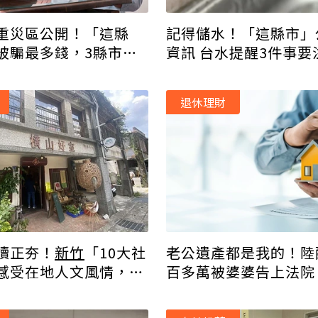
重災區公開！「這縣
記得儲水！「這縣市」
被騙最多錢，3縣市最
資訊 台水提醒3件事
退休理財
讀正夯！
新竹
「10大社
老公遺產都是我的！陸
感受在地人文風情，搭
百多萬被婆婆告上法院
便
曝光