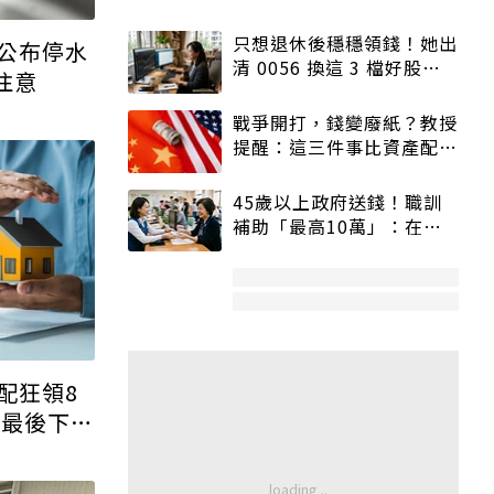
公布停水
要注意
配狂領8
 最後下場