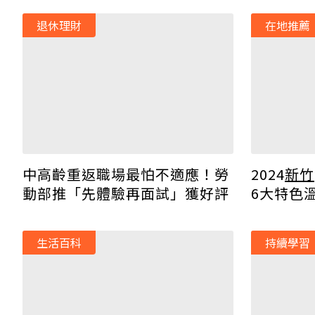
退休理財
在地推薦
2024
新竹
中高齡重返職場最怕不適應！勞
6大特色
動部推「先體驗再面試」獲好評
湯、親子
生活百科
持續學習