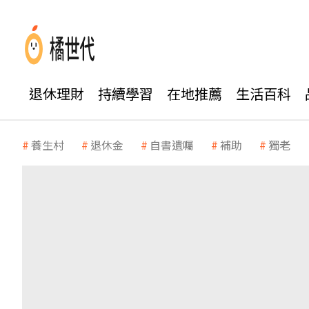
退休理財
持續學習
在地推薦
生活百科
養生村
退休金
自書遺囑
補助
獨老