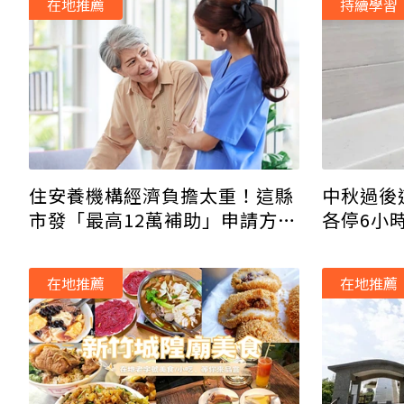
在地推薦
持續學習
住安養機構經濟負擔太重！這縣
中秋過後
市發「最高12萬補助」申請方式
各停6小
立刻看
在地推薦
在地推薦