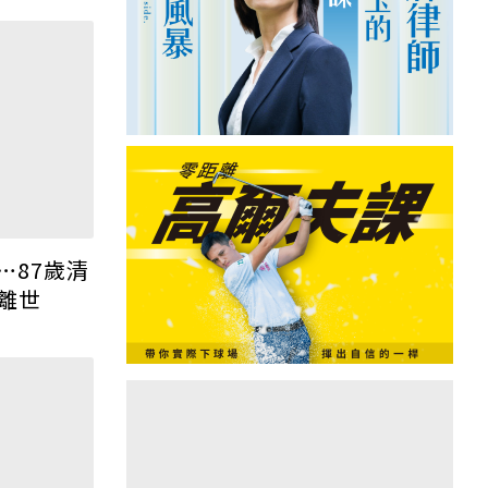
熱門課程
…87歲清
離世