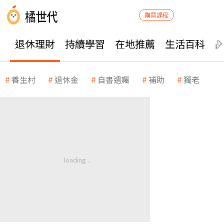
購買課程
退休理財
持續學習
在地推薦
生活百科
養生村
退休金
自書遺囑
補助
獨老