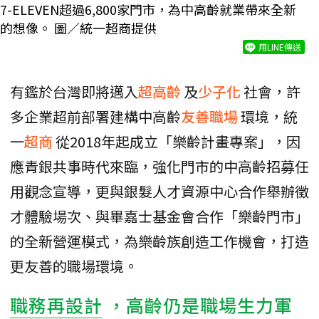
7-ELEVEN超過6,800家門市，為中高齡就業帶來全新
的想像。 圖／統一超商提供
用LINE傳送
有鑑於台灣即將邁入
超高齡
及
少子化
社會，許
多企業超前部署建構中高齡
友善職場
環境，統
一
超商
從2018年起成立「樂齡計畫專案」，因
應青銀共事時代來臨，強化門市的中高齡招募任
用觀念宣導，更與銀髮人才資源中心合作舉辦徵
才體驗場次、與畢嘉士基金會合作「樂齡門市」
的全新營運模式，為樂齡族創造工作機會，打造
更友善的職場環境。
職務再設計
，高齡仍是職場生力軍