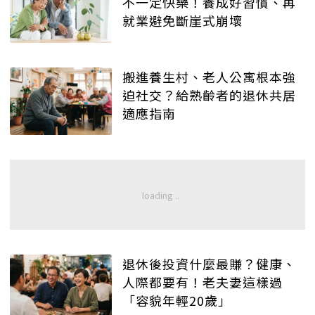
不一定快樂！養成好習慣、再
就業避免斷崖式崩壞
搬進養生村、老人公寓根本強
迫社交？給熟齡者的退休共居
適應指南
退休後投資什麼最賺？健康、
人際都要有！老夫妻這樣過
「容貌年輕20歲」