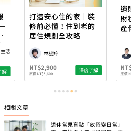
遺
報
打造安心住的家｜裝
財
一
修前必懂！住到老的
產
一
居住規劃全攻略
先
毒生活
林黛羚
NT$2,900
NT$
深度了解
了解
原價
NT$5,600
原價
N
相關文章
退休常見盲點「放假變日常」