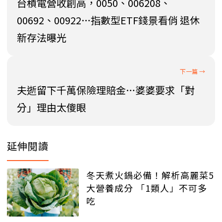
台積電營收創高，0050、006208、
00692、00922…指數型ETF錢景看俏 退休
新存法曝光
夫逝留下千萬保險理賠金…婆婆要求「對
分」理由太傻眼
延伸閱讀
冬天煮火鍋必備！解析高麗菜5
大營養成分 「1類人」不可多
吃