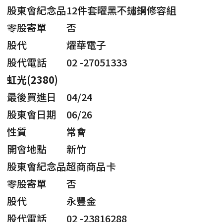
股東會紀念品
12件套曜黑不鏽鋼修容組
零股寄單
否
股代
燿華電子
股代電話
02 -27051333
虹光(2380)
最後買進日
04/24
股東會日期
06/26
性質
常會
開會地點
新竹
股東會紀念品
超商商品卡
零股寄單
否
股代
永豐金
股代電話
02 -23816288