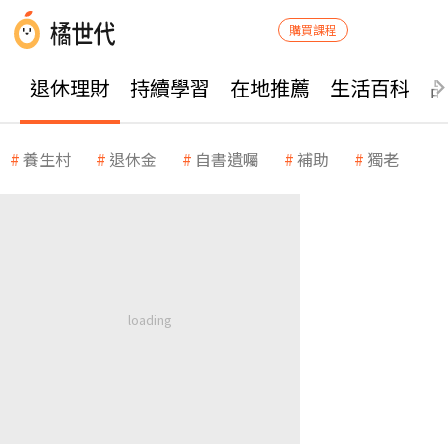
購買課程
退休理財
持續學習
在地推薦
生活百科
養生村
退休金
自書遺囑
補助
獨老