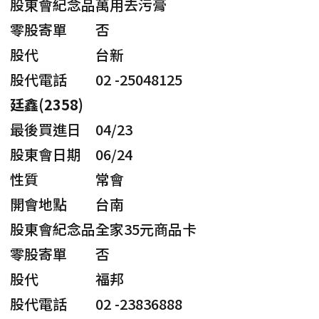
股東會紀念品
萬用去污膏
零股寄單
否
股代
台新
股代電話
02 -25048125
廷鑫(2358)
最後買進日
04/23
股東會日期
06/24
性質
常會
開會地點
台南
股東會紀念品
全家35元商品卡
零股寄單
否
股代
福邦
股代電話
02 -23836888