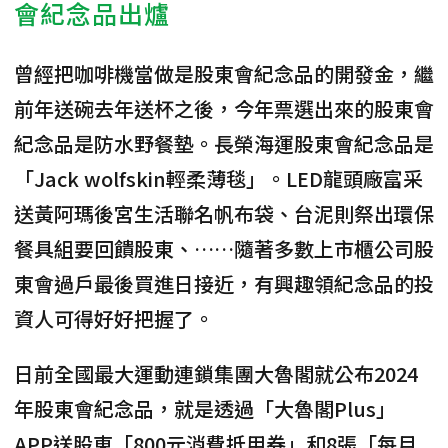
會紀念品出爐
曾經把咖啡機當做是股東會紀念品的
開發金，繼
前年送碗去年送杯之後，今年票選出來的股東會
紀念品是防水野餐墊。
長榮海運股東會紀念品是
「Jack wolfskin輕柔薄毯」
。
LED龍頭廠富采
送黃阿瑪後宮生活聯名帆布袋、台泥則祭出環保
餐具組要回饋股東、
……隨著多數上市櫃公司股
東會過戶最後買進日接近，有興趣領紀念品的投
資人可得好好把握了。
日前全國最大運動連鎖集團大魯閣就公布2024
年股東會紀念品，就是透過「大魯閣Plus」
APP送股東「800元消費抵用券」和8張「每月