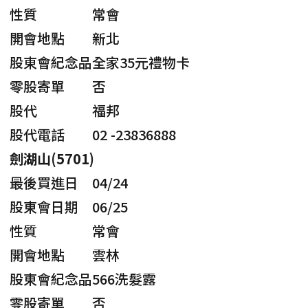
性質
常會
開會地點
新北
股東會紀念品
全家35元禮物卡
零股寄單
否
股代
福邦
股代電話
02 -23836888
劍湖山(5701)
最後買進日
04/24
股東會日期
06/25
性質
常會
開會地點
雲林
股東會紀念品
566洗髮露
零股寄單
否