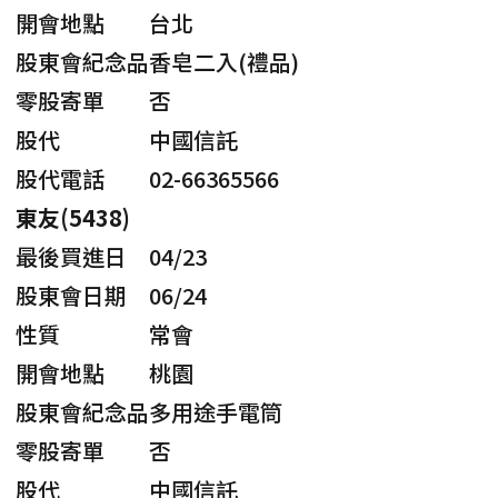
開會地點
台北
股東會紀念品
香皂二入(禮品)
零股寄單
否
股代
中國信託
股代電話
02-66365566
東友(5438)
最後買進日
04/23
股東會日期
06/24
性質
常會
開會地點
桃園
股東會紀念品
多用途手電筒
零股寄單
否
股代
中國信託