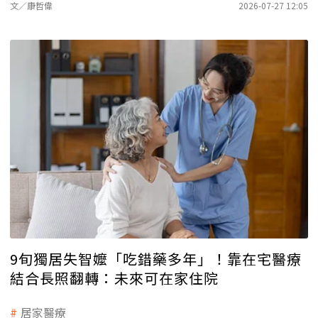
文／康哲偉
2026-07-27 12:05
9旬獨居失智嬤「吃錯藥多年」！靠在宅醫療
結合長照翻轉：未來可在家住院
居家醫療