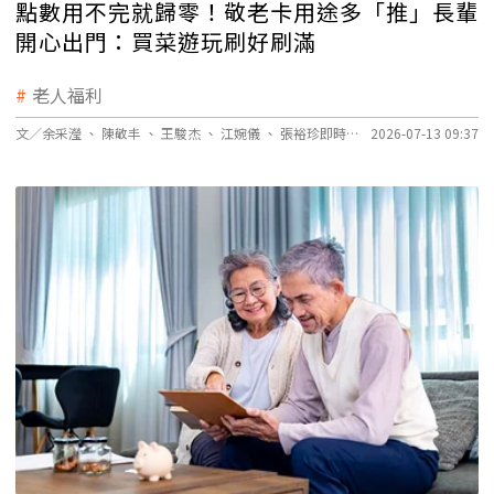
點數用不完就歸零！敬老卡用途多「推」長輩
開心出門：買菜遊玩刷好刷滿
老人福利
文／余采瀅 、 陳敬丰 、 王駿杰 、 江婉儀 、 張裕珍即時報導
2026-07-13 09:37