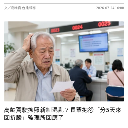
文／翁唯真 台北報導
2026-07-24 10:00
高齡駕駛換照新制混亂？長輩抱怨「分5天來
回折騰」監理所回應了