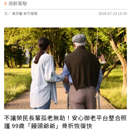
高齡駕駛
文／ 黃羿馨 新竹報導
2026-07-23 10:39
不讓榮民長輩孤老無助！安心御老平台整合照
護 99歲「饅頭爺爺」骨折恢復快