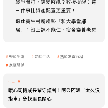
戰爭開打，錢變廢紙？教授提醒：這
三件事比資產配置更重要！
退休養生村新趨勢「和大學當鄰
居」：沒上課不能住、宿舍變養老房
樂齡出遊
熟齡生活
熟齡友善行程
家庭關係
暖心司機成長輩守護者！阿公阿嬤「太久沒
搭車」急找里長關心