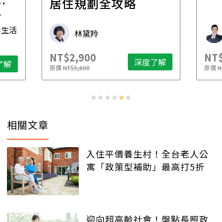
一
居住規劃全攻略
先
毒生活
林黛羚
NT$2,900
NT$
深度了解
了解
原價
NT$5,600
原價
N
相關文章
入住平價養生村！全台老人公
寓「政策型補助」最高打5折
迎向超高齡社會！盤點長照政