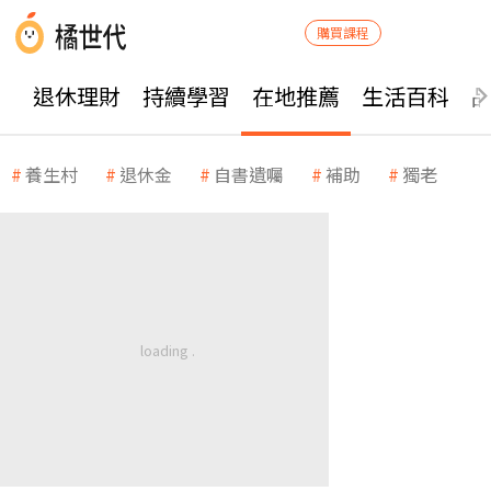
購買課程
退休理財
持續學習
在地推薦
生活百科
養生村
退休金
自書遺囑
補助
獨老