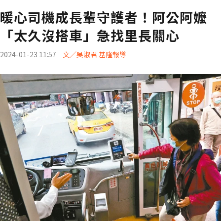
暖心司機成長輩守護者！阿公阿嬤
「太久沒搭車」急找里長關心
2024-01-23 11:57
文／吳淑君 基隆報導