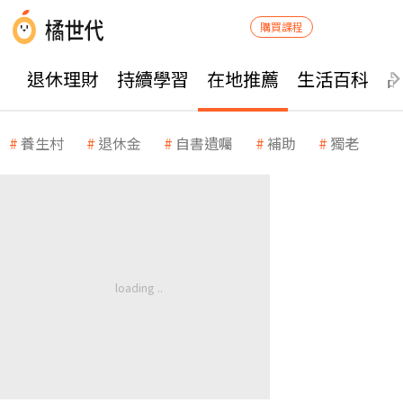
購買課程
退休理財
持續學習
在地推薦
生活百科
養生村
退休金
自書遺囑
補助
獨老