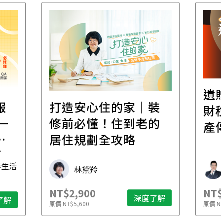
遺
報
打造安心住的家｜裝
財
一
修前必懂！住到老的
產
一
居住規劃全攻略
先
毒生活
林黛羚
NT$2,900
NT$
深度了解
了解
原價
NT$5,600
原價
N