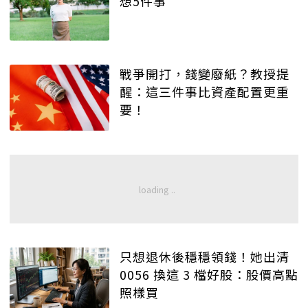
想5件事
戰爭開打，錢變廢紙？教授提
醒：這三件事比資產配置更重
要！
只想退休後穩穩領錢！她出清
0056 換這 3 檔好股：股價高點
照樣買