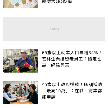
碼變大錢5妙招
65歲以上就業人口暴增84%！
雲林企業搶留老員工：穩定性
高、經驗豐富
45歲以上政府送錢！職訓補助
「最高10萬」：在職、待業都
能申請