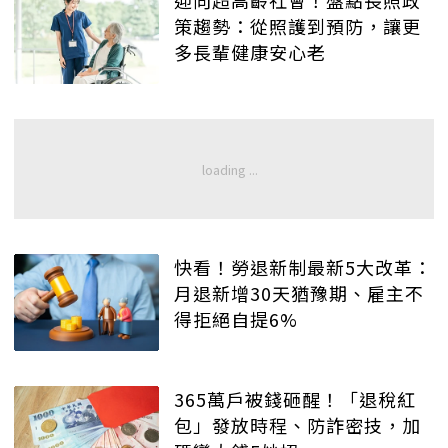
迎向超高齡社會！盤點長照政
策趨勢：從照護到預防，讓更
多長輩健康安心老
快看！勞退新制最新5大改革：
月退新增30天猶豫期、雇主不
得拒絕自提6%
365萬戶被錢砸醒！「退稅紅
包」發放時程、防詐密技，加