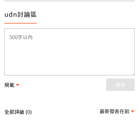
udn討論區
規範
發布
最新發表在前
全部評論 (
)
0