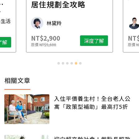
一
居住規劃全攻略
先
毒生活
林黛羚
NT$2,900
NT$
深度了解
了解
原價
NT$5,600
原價
N
相關文章
入住平價養生村！全台老人公
寓「政策型補助」最高打5折