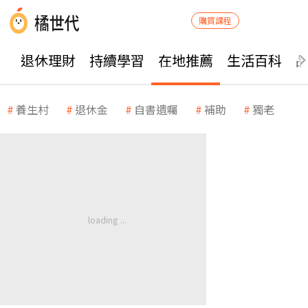
購買課程
退休理財
持續學習
在地推薦
生活百科
養生村
退休金
自書遺囑
補助
獨老