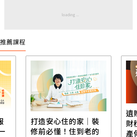
推薦課程
遺
報
打造安心住的家｜裝
財
一
修前必懂！住到老的
產