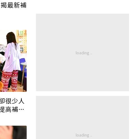
家揭最新補
卻很少人
提高補