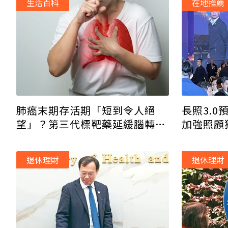
生活百科
在地推薦
長照3.0
肺癌末期存活期「短到令人絕
加強照顧
望」？第三代標靶藥延緩腦轉
勢民眾
移，
健保
有給付！
退休理財
退休理財