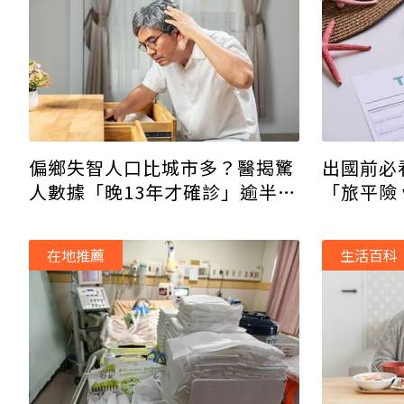
偏鄉失智人口比城市多？醫揭驚
出國前必
人數據「晚13年才確診」逾半數
「旅平險 
未使用長照
在地推薦
生活百科