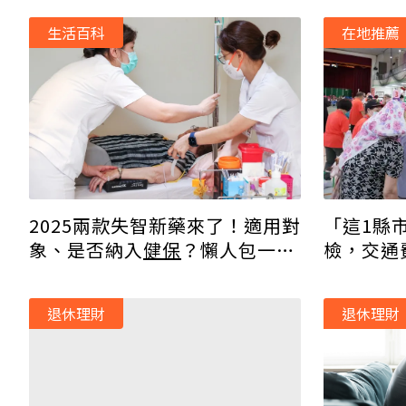
生活百科
在地推薦
2025兩款失智新藥來了！適用對
「這1縣
象、是否納入
健保
？懶人包一次
檢，交通
看
退休理財
退休理財