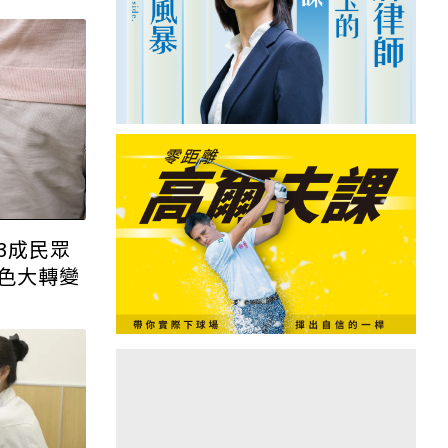
3成民眾
色大轉變