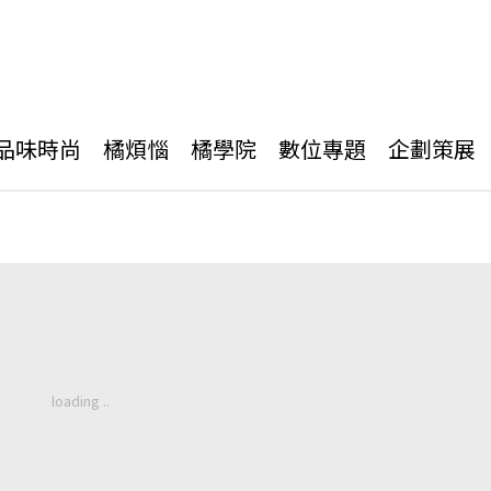
品味時尚
橘煩惱
橘學院
數位專題
企劃策展