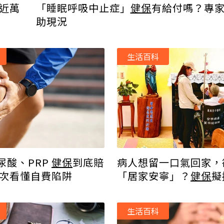
近萬
「睡眠呼吸中止症」
健保
有給付嗎？專
助現況
生活百科
尿酸、PRP
健保
到底賠
病人想留一口氣回家，
一次看懂自費陷阱
「居家安寧」？
健保
擬
助、減少安樂死需求
生活百科