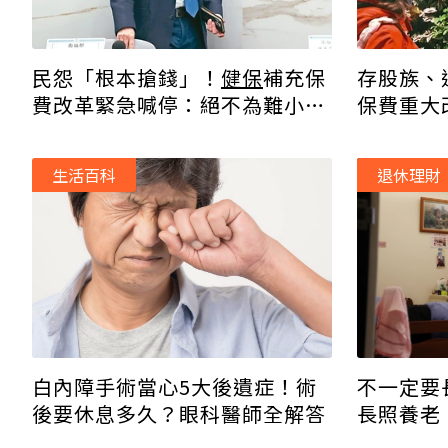
民怨「根本搶錢」！
健保
補充保
存股族、
費改革緊急喊停：絕不為難小資
保費重大
族
繳2.11
生活百科
退休理財
不一定要
白內障手術當心5大後遺症！術
長照養老
後要休息多久？眼科醫師全解答
「這金額