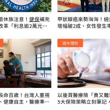
甲狀腺癌來勢洶洶！統
退休族注意！
健保
補充
增幅破2成、女性發生
改革「利息逾2萬元需
倍
%」4建議必看
退休理財
長命百歲！台灣人重視
以後買醫療險「貴又難
、健康自主，醫療準備
5大保險策略立刻筆記
」就夠
重要！