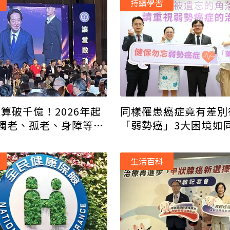
持續學習
預算破千億！2026年起
同樣罹患癌症竟有差別
獨老、孤老、身障等弱
「弱勢癌」3大困境如
路
生活百科