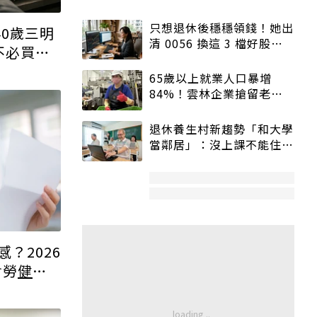
40歲三明
不必買多
？2026
含勞
健