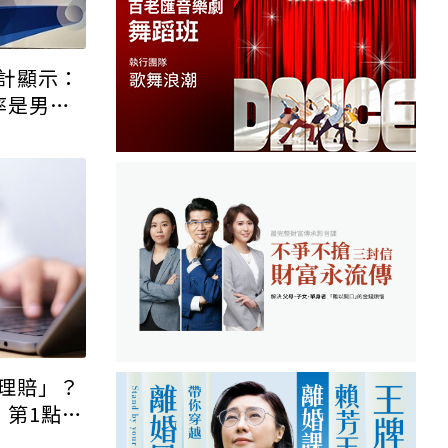
計顯示：
率是男性3
理賠」？
，第1點超