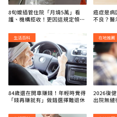
8旬嬤插管住院「月燒5萬」看
癌症是病
護、機構拒收！更因這規定領不
不良？醫
到長照補助
生活百科
在地推薦
2026復
84歲還在開車賺錢！年輕時覺得
出院無縫銜
「錢再賺就有」做錯選擇難退休
受惠