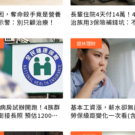
長輩住院4天付14萬！
因，奪命殺手竟是營養
治族用3保險補錢坑：
示警：別只顧治療！
但務必買對
退休理財
健病房試辦開跑！4族群
基本工資漲，薪水卻無感
接長照 預估1200人
勞保級距變化一次看(
保
、勞退提撥對照表)