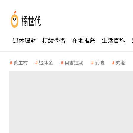
退休理財
持續學習
在地推薦
生活百科
養生村
退休金
自書遺囑
補助
獨老