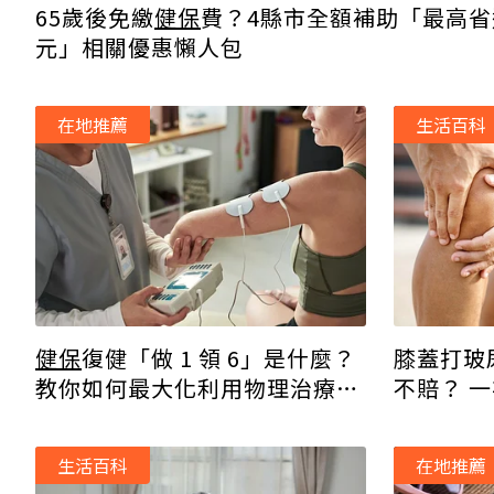
65歲後免繳
健保
費？4縣市全額補助「最高省
元」相關優惠懶人包
在地推薦
生活百科
健保
復健「做 1 領 6」是什麼？
膝蓋打玻
教你如何最大化利用物理治療資
不賠？ 
源
生活百科
在地推薦