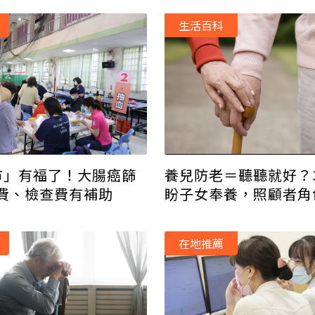
生活百科
養兒防老＝聽聽就好？
市」有福了！大腸癌篩
盼子女奉養，照顧者角
費、檢查費有補助
在地推薦