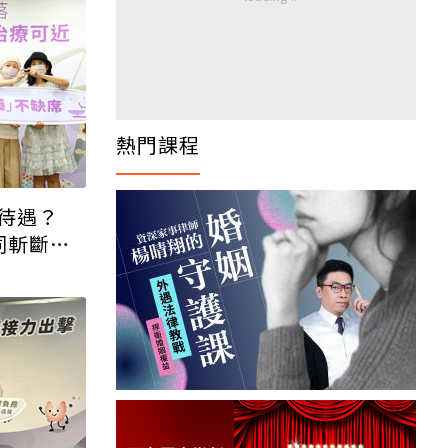
待遇？
同斬斷生