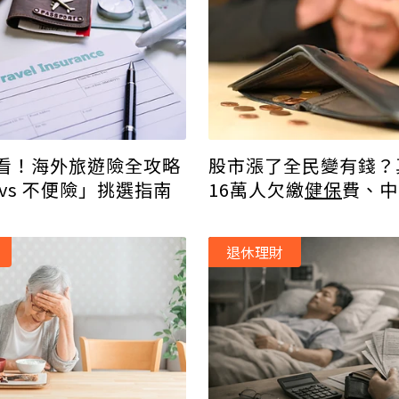
看！海外旅遊險全攻略
股市漲了全民變有錢？
vs 不便險」挑選指南
16萬人欠繳
健保
費、中
率提高
退休理財