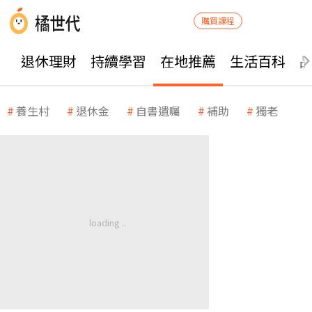
購買課程
退休理財
持續學習
在地推薦
生活百科
養生村
退休金
自書遺囑
補助
獨老