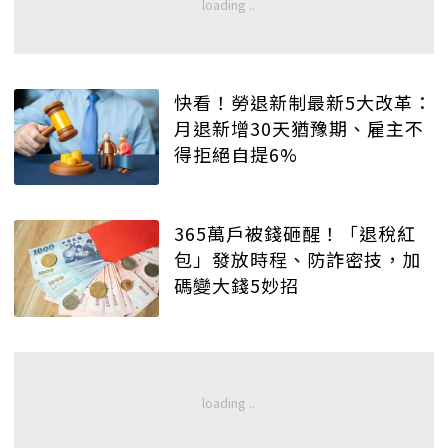
快看！勞退新制最新5大改革：
月退新增30天猶豫期、雇主不
得拒絕自提6%
365萬戶被錢砸醒！「退稅紅
包」發放時程、防詐密技，加
碼變大錢5妙招