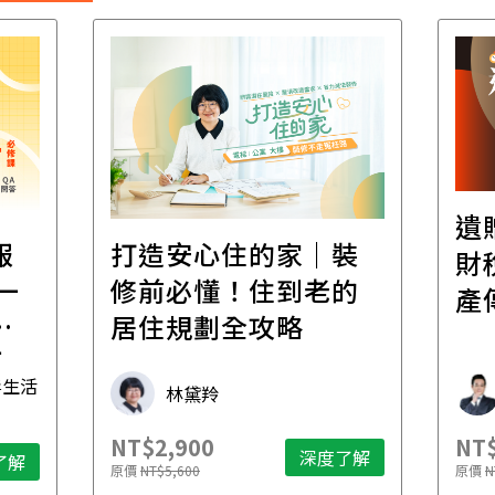
遺
報
打造安心住的家｜裝
財
一
修前必懂！住到老的
產
一
居住規劃全攻略
先
毒生活
林黛羚
NT$2,900
NT$
深度了解
了解
原價
NT$5,600
原價
N