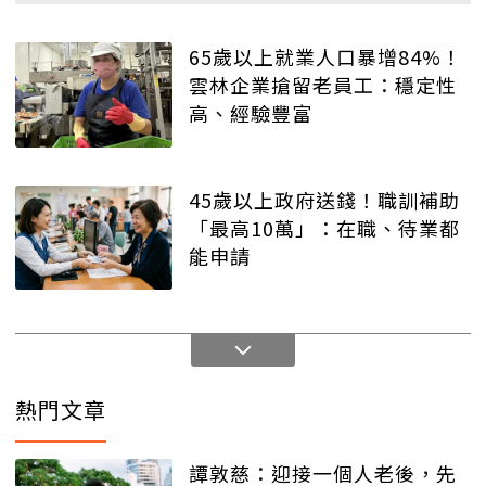
65歲以上就業人口暴增84%！
雲林企業搶留老員工：穩定性
高、經驗豐富
45歲以上政府送錢！職訓補助
「最高10萬」：在職、待業都
能申請
熱門文章
譚敦慈：迎接一個人老後，先