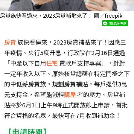
房貸族快看過來，2023房貸補貼來了！ 圖／freepik
用LINE傳送
房貸
族快看過來，2023房貸補貼來了！因應三
年疫情、央行5度升息，行政院在2月16日通過
「中產以下自用
住宅
貸款戶支持專案」，針對
一定年收入以下、原始核貸總額在特定門檻之下
的
中低薪房貸族，規劃房貸補貼，每戶提供3萬
元支持金
，希望能減輕
購屋
者的壓力。房貸補
貼將於6月1日上午9時正式開放線上申請，首批
符合資格的名眾，最快可在7月收到補助金！
【申請時間】