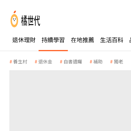
退休理財
持續學習
在地推薦
生活百科
養生村
退休金
自書遺囑
補助
獨老