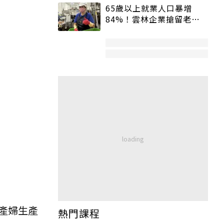
65歲以上就業人口暴增
84%！雲林企業搶留老員
工：穩定性高、經驗豐富
產婦生產
熱門課程