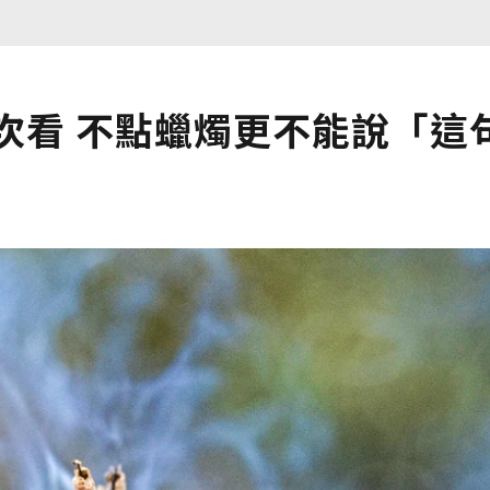
次看 不點蠟燭更不能說「這