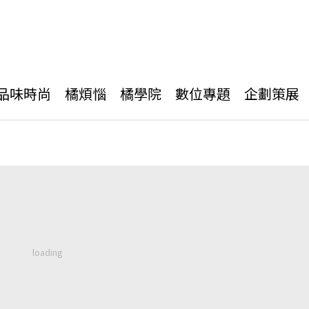
品味時尚
橘煩惱
橘學院
數位專題
企劃策展