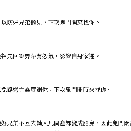
，以防好兄弟聽見，下次鬼門開來找你。
免祖先回靈界帶有怨氣，影響自身家運。
以免路過亡靈感謝你，下次鬼門開時來找你。
他好兄弟不回去轉入凡間產婦變成胎兒，因此鬼門關