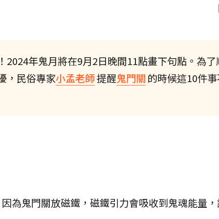
2024年鬼月將在9月2日晚間11點畫下句點。為了
擾，民俗專家
小孟老師
提醒
鬼門關
的時候這10件事
，因為鬼門關放磁鐵，磁鐵引力會吸收到鬼魂能量，