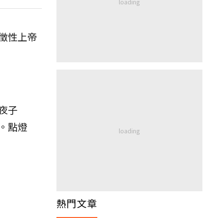
徵性上帝
夜子
。點燈
熱門文章