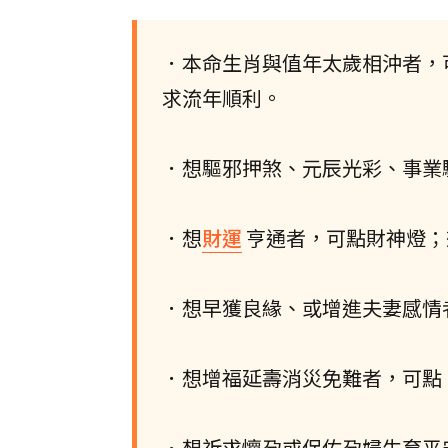
．本命生肖與值年太歲相沖者，
求流年順利。
．想驅邪押煞、元辰光彩、事業
．想
財運
亨通者，可點財神燈；
．想早獲良緣、或增進夫妻感情
．想增福延壽消災免難者，可點
．想祈求懷孕或保佑孕婦生育平