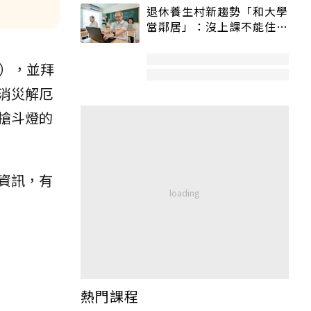
退休養生村新趨勢「和大學
當鄰居」：沒上課不能住、
宿舍變養老房
），並拜
消災解厄
搶斗燈的
資訊，有
熱門課程