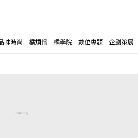
品味時尚
橘煩惱
橘學院
數位專題
企劃策展