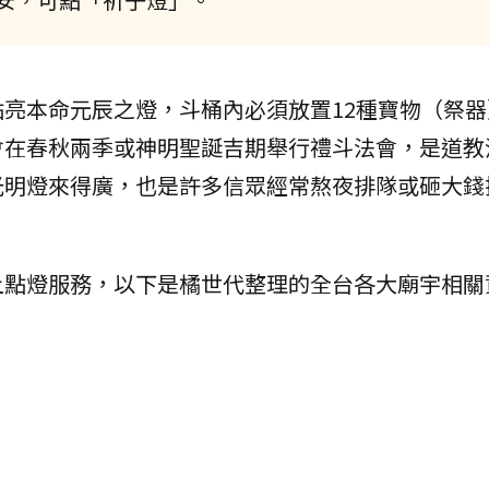
亮本命元辰之燈，斗桶內必須放置12種寶物（祭器
會在春秋兩季或神明聖誕吉期舉行禮斗法會，是道教
光明燈來得廣，也是許多信眾經常熬夜排隊或砸大錢
上點燈服務，以下是橘世代整理的全台各大廟宇相關