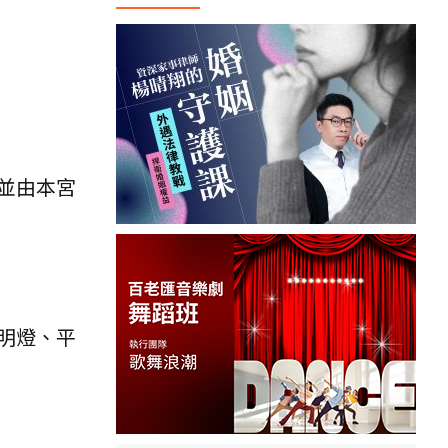
並由本宮
明燈、平