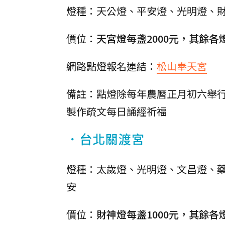
燈種：天公燈、平安燈、光明燈、
價位：
天宮燈每盞2000元，其餘各燈
網路點燈報名連結：
松山奉天宮
備註：點燈除每年農曆正月初六舉
製作疏文每日誦經祈福
．台北關渡宮
燈種：太歲燈、光明燈、文昌燈、
安
價位：
財神燈每盞1000元，其餘各燈