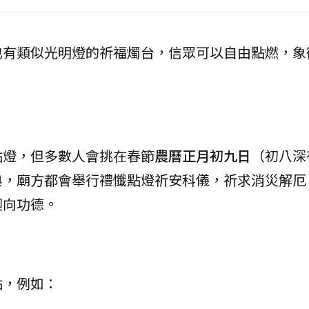
也有類似光明燈的祈福燭台，信眾可以自由點燃，象
點燈，但多數人會挑在春節
農曆正月初九日
（初八深
典，廟方都會舉行禮懺點燈祈安科儀，祈求消災解厄
迴向功德。
點，例如：