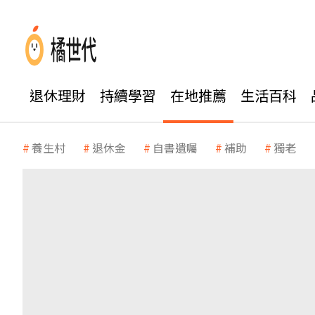
退休理財
持續學習
在地推薦
生活百科
養生村
退休金
自書遺囑
補助
獨老