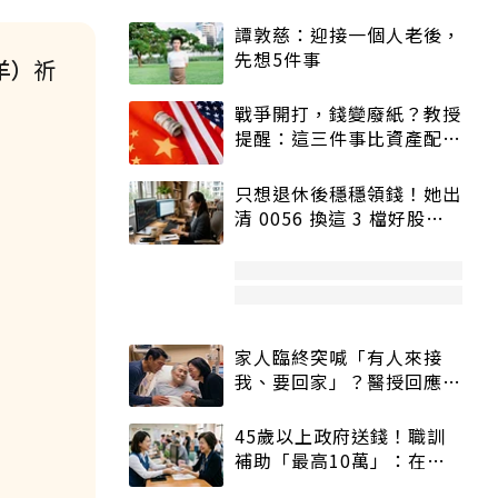
譚敦慈：迎接一個人老後，
先想5件事
羊）
祈
戰爭開打，錢變廢紙？教授
提醒：這三件事比資產配置
更重要！
只想退休後穩穩領錢！她出
清 0056 換這 3 檔好股：
股價高點照樣買
家人臨終突喊「有人來接
我、要回家」？醫授回應方
式快學：避免抱憾終生
45歲以上政府送錢！職訓
補助「最高10萬」：在
職、待業都能申請