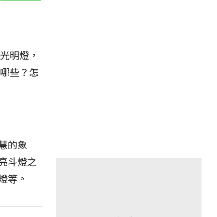
、光明燈，
哪些？怎
慧的象
亮斗燈之
燈等。