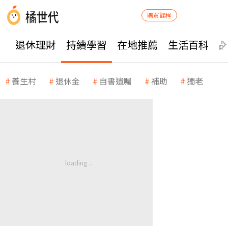
購買課程
退休理財
持續學習
在地推薦
生活百科
養生村
退休金
自書遺囑
補助
獨老