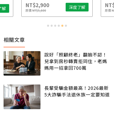
NT$2,900
NT$
深度了解
了解
原價
NT$5,600
原價
N
相關文章
說好「照顧終老」翻臉不認！
兒拿到房秒轉賣拒同住，老媽
媽用一招拿回700萬
長輩受騙金額最高！2026最新
5大詐騙手法退休族一定要知道