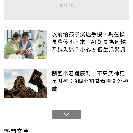
以前怕孩子沉迷手機，現在換
長輩停不下來！AI 短劇為何越
看越入迷？小心 5 個生活警訊
關聖帝君誕辰到！不只武神更
是財神：9個小知識看懂關公神
威
熱門文章