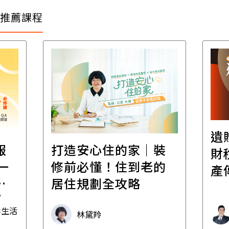
推薦課程
遺
報
打造安心住的家｜裝
財
一
修前必懂！住到老的
產
一
居住規劃全攻略
先
毒生活
林黛羚