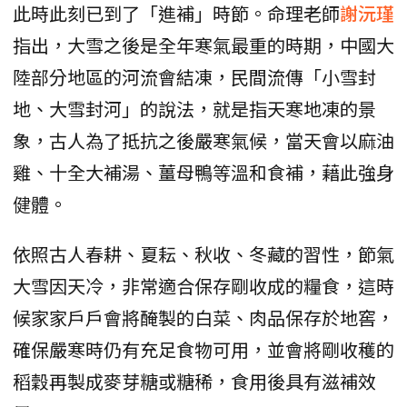
此時此刻已到了「進補」時節。命理老師
謝沅瑾
指出，大雪之後是全年寒氣最重的時期，中國大
陸部分地區的河流會結凍，民間流傳「小雪封
地、大雪封河」的說法，就是指天寒地凍的景
象，古人為了抵抗之後嚴寒氣候，當天會以麻油
雞、十全大補湯、薑母鴨等溫和食補，藉此強身
健體。
依照古人春耕、夏耘、秋收、冬藏的習性，節氣
大雪因天冷，非常適合保存剛收成的糧食，這時
候家家戶戶會將醃製的白菜、肉品保存於地窖，
確保嚴寒時仍有充足食物可用，並會將剛收穫的
稻穀再製成麥芽糖或糖稀，食用後具有滋補效