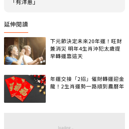
「有洋蔥」
延伸閱讀
下元節決定未來20年運！旺財
兼消災 明年4生肖沖犯太歲提
早轉運靠這天
年運交接「2招」催財轉運迎金
龍！2生肖運勢一路順到農曆年