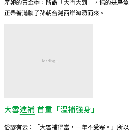
產卵的黃金季，所謂「大雪大到」，指的是烏魚
正帶著滿腹子孫朝台灣西岸洶湧而來。
大雪
進補
首重「溫補強身」
俗諺有云：「大雪補得當，一年不受寒。」所以