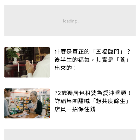
什麼是真正的「五福臨門」？
後半生的福氣，其實是「養」
出來的！
72歲獨居包租婆為愛沖昏頭！
詐騙集團甜喊「想共度餘生」
店員一招保住錢