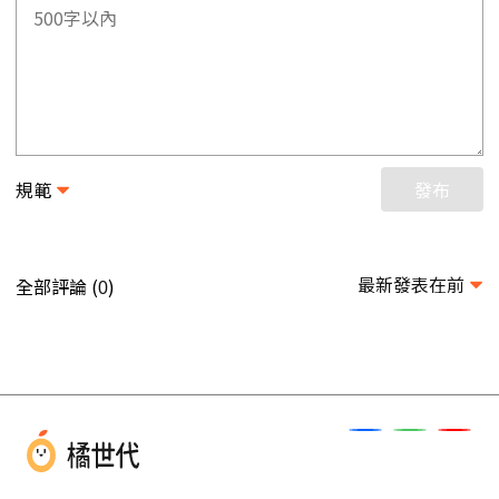
規範
發布
最新發表在前
全部評論 (
)
0