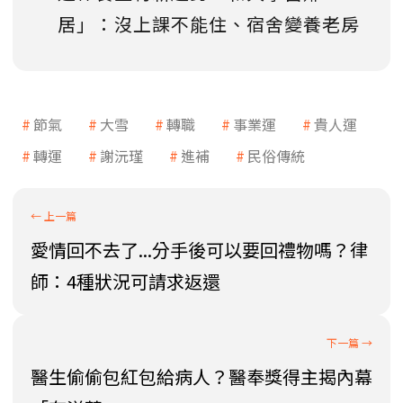
居」：沒上課不能住、宿舍變養老房
節氣
大雪
轉職
事業運
貴人運
轉運
謝沅瑾
進補
民俗傳統
愛情回不去了...分手後可以要回禮物嗎？律
師：4種狀況可請求返還
醫生偷偷包紅包給病人？醫奉獎得主揭內幕