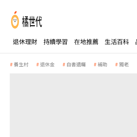
退休理財
持續學習
在地推薦
生活百科
養生村
退休金
自書遺囑
補助
獨老