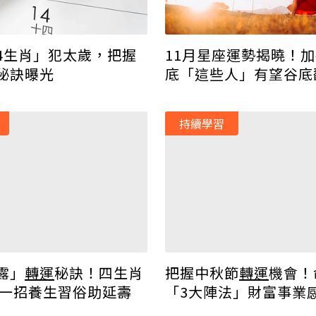
4生肖」犯太歲，把握
11月星座運勢揭曉！
秘訣曝光
底「這些人」有望谷底
持續學習
露」
轉運
秘訣！四生肖
把握中秋節
轉運
機會！
 一招養生習俗助延壽
「3大陣法」財富事業
旺