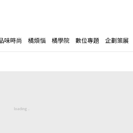
品味時尚
橘煩惱
橘學院
數位專題
企劃策展