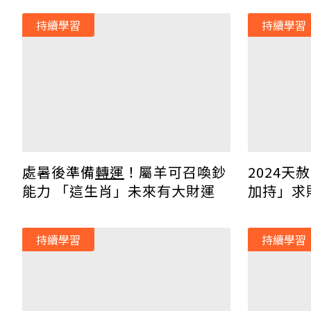
持續學習
持續學習
2024
處暑後準備
轉運
！屬羊可召喚鈔
加持」求
能力 「這生肖」未來有大財運
哪拜？
持續學習
持續學習