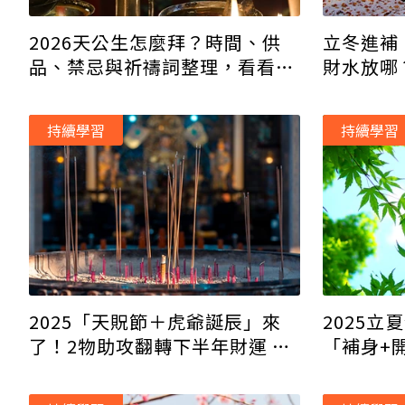
2026天公生怎麼拜？時間、供
立冬進補
品、禁忌與祈禱詞整理，看看3
財水放哪
生肖快
轉運
持續學習
持續學習
2025「天貺節＋虎爺誕辰」來
2025立
了！2物助攻翻轉下半年財運 3
「補身+
生肖先有錢再破財？