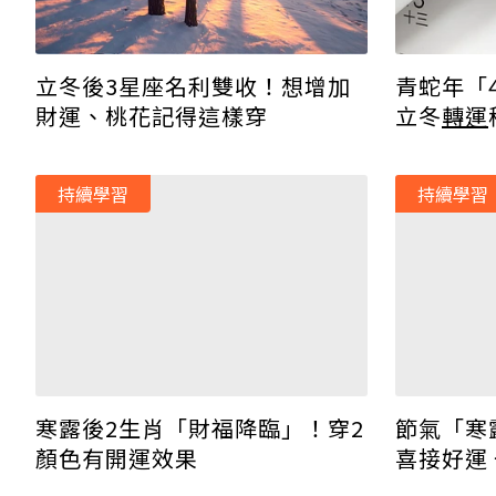
青蛇年「
立冬後3星座名利雙收！想增加
立冬
轉運
財運、桃花記得這樣穿
持續學習
持續學習
寒露後2生肖「財福降臨」！穿2
節氣「寒
顏色有開運效果
喜接好運