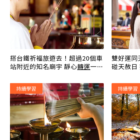
搭台鐵祈福旅遊去！超過20個車
雙好運同
站附近的知名廟宇 靜心
轉運
一日
碰天赦日
遊清單
訣不藏私
持續學習
持續學習