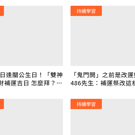
持續學習
天赦日逢關公生日！「雙神
「鬼門開」之前是改運
財補運吉日 怎麼拜？去
486先生：補運祭改這
持續學習