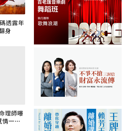
加碼透露年
家人臨終突喊「有人來接
翻身
我、要回家」？醫授回應方
式快學：避免抱憾終生
45歲以上政府送錢！職訓
補助「最高10萬」：在
職、待業都能申請
退休養生村新趨勢「和大學
當鄰居」：沒上課不能住、
宿舍變養老房
命理師曝
感情一起