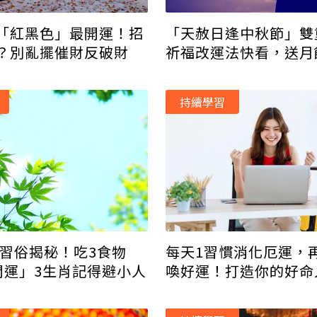
「紅黑色」最開運！招
「天赦日逢中秋節」雙
？別亂擺催財反破財
祈福改運法快看，送月
禁忌
持續學習
夏習俗揭秘！吃3食物
每天1習慣消化厄運，
開運」3生肖記得避小人
喚好運！打造你的好命