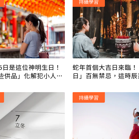
持續學習
15日是這位神明生日！
蛇年首個大吉日來臨！
些供品」化解犯小人危
日」百無禁忌，這時辰
厄運
驗
持續學習