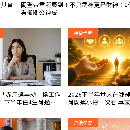
，其實
關聖帝君誕辰到！不只武神更是財神：9
看懂關公神威
持續學習
時運「赤馬逢羊劫」換工作
2026下半年貴人在哪裡
！下半年僅4生肖適合
肖開運小物一次看 專
人更招財
持續學習