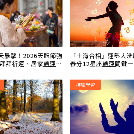
天暴擊！2026天貺節強
「土海合相」運勢大洗牌
 拜拜祈運、居家
轉運
秘
春分12星座
轉運
關鍵一
公開
星座留意預言夢
持續學習