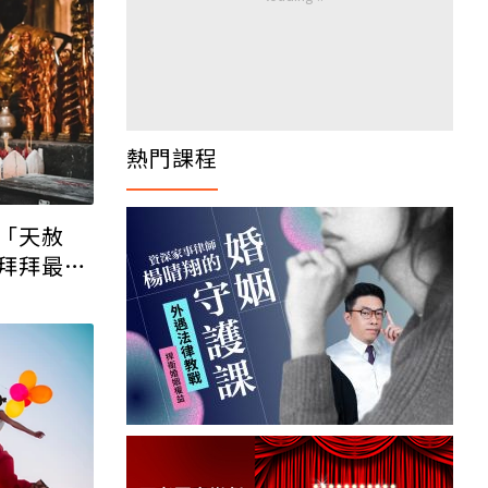
熱門文章
「天赦
拜拜最靈
譚敦慈：迎接一個人老後，
先想5件事
戰爭開打，錢變廢紙？教授
提醒：這三件事比資產配置
更重要！
只想退休後穩穩領錢！她出
清 0056 換這 3 檔好股：
股價高點照樣買