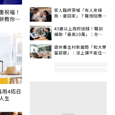
重祝福！
餅教你避
再用4招召
人生