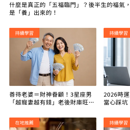
什麼是真正的「五福臨門」？後半生的福氣
是「養」出來的！
持續學習
持續學習
2026
善待老婆＝財神眷顧！3星座男
當心踩坑
「越寵妻越有錢」老後財庫旺翻
轉職
天
在地推薦
持續學習