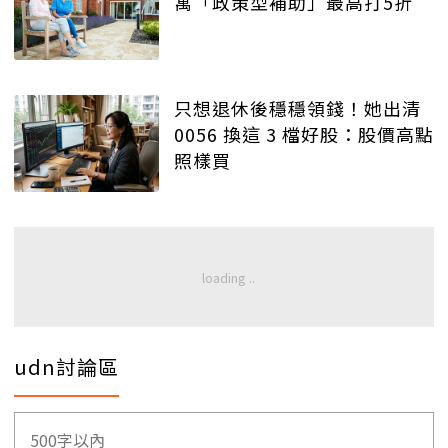
寓「政策型補助」最高打5折
只想退休後穩穩領錢！她出清
0056 換這 3 檔好股：股價高點
照樣買
udn討論區