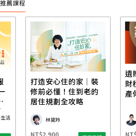
推薦課程
遺
報
打造安心住的家｜裝
財
一
修前必懂！住到老的
產
一
居住規劃全攻略
先
毒生活
林黛羚
NT$2,900
NT$