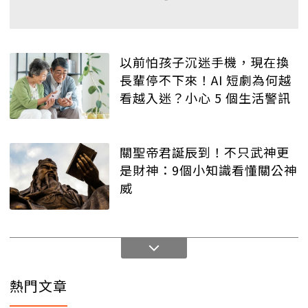
以前怕孩子沉迷手機，現在換
長輩停不下來！AI 短劇為何越
看越入迷？小心 5 個生活警訊
關聖帝君誕辰到！不只武神更
是財神：9個小知識看懂關公神
威
熱門文章