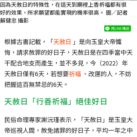
因為天赦日的特殊性，在這天到廟裡上香祈福都有很
好的效果，所求願望都能實現的機率很高。 圖／記者
蘇健忠 攝影
用LINE傳送
根據古書記載，「
天赦日
」是向玉皇大帝懺
悔，請求赦罪的好日子，天赦日是在四季當中天
干配合地支而產生，並不多見，今（2022）年
天赦日僅有6天，若想要
祈福
、改運的人，不妨
把握這百無禁忌的6天。
天赦日「行善祈福」絕佳好日
民俗命理專家謝沅瑾表示，「天赦日」是玉皇大
帝巡視人間，赦免諸罪的好日子，平均一年之中