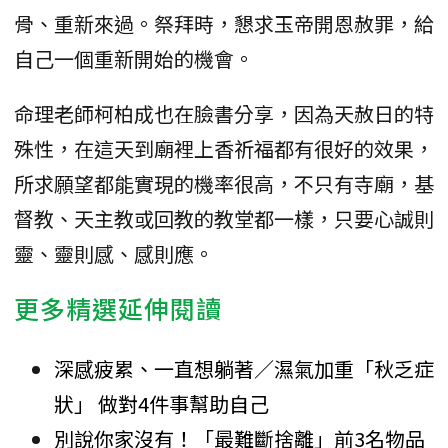
骨、重新來過。祭拜時，懇求玉帝開恩赦罪，給
自己一個重新開始的機會。
命理老師柯柏成也在臉書分享，因為天赦日的特
殊性，在這天到廟裡上香祈福都有很好的效果，
所求願望都能實現的機率很高，不只有寺廟，基
督教、天主教或回教的教堂都一樣，只要心誠則
靈、靈則感、感則應。
更多精選延伸閱讀
深感疲累、一直想躺著／濕氣加重「秋乏症
狀」 做對4件事幫助自己
別說你家沒有！「最難斷捨離」前3名物品