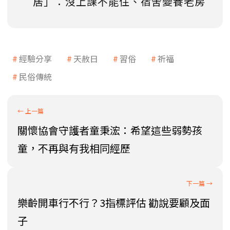
居」：沒上課不能住、宿舍變養老房
經驗分享
天赦日
習俗
祈福
民俗傳統
關懷協會守護者童秉浤：希望這些弱勢孩
童，不再與有我相同經歷
樂齡開車行不行？3指標評估 勸說要顧及面
子