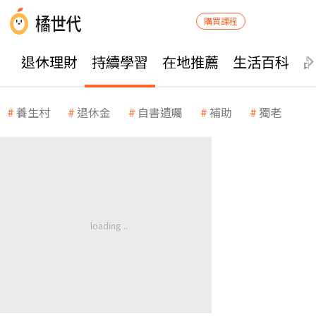
購買課程
退休理財
持續學習
在地推薦
生活百科
養生村
退休金
自書遺囑
補助
獨老