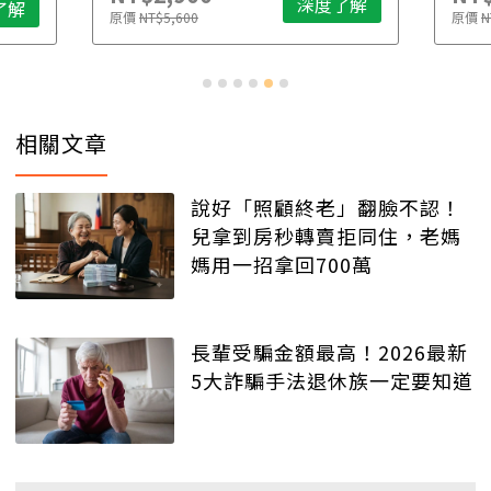
深度了解
了解
原價
NT$5,600
原價
N
相關文章
說好「照顧終老」翻臉不認！
兒拿到房秒轉賣拒同住，老媽
媽用一招拿回700萬
長輩受騙金額最高！2026最新
5大詐騙手法退休族一定要知道