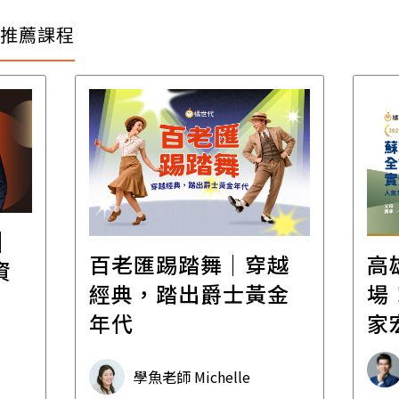
推薦課程
│
百老匯踢踏舞｜穿越
高
資
經典，踏出爵士黃金
場！
年代
家
承
學魚老師 Michelle