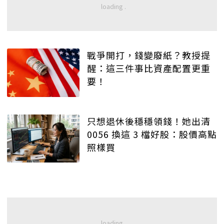
戰爭開打，錢變廢紙？教授提
醒：這三件事比資產配置更重
要！
只想退休後穩穩領錢！她出清
0056 換這 3 檔好股：股價高點
照樣買