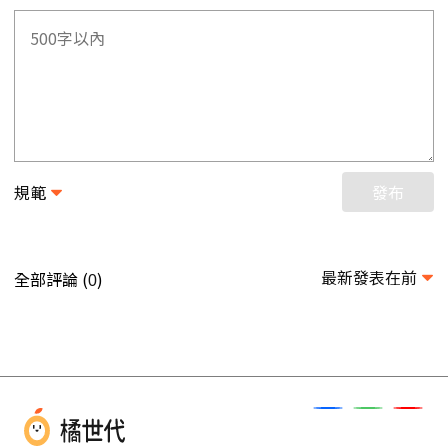
規範
發布
最新發表在前
全部評論 (
)
0