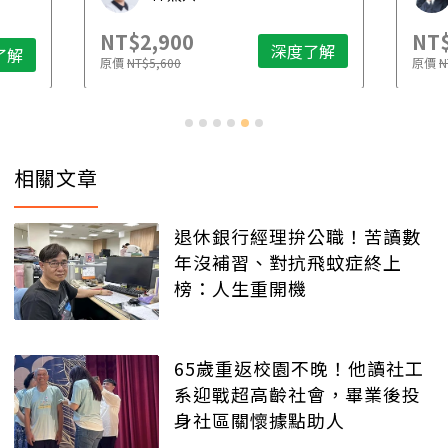
NT$2,900
NT$
深度了解
了解
原價
NT$5,600
原價
N
相關文章
退休銀行經理拚公職！苦讀數
年沒補習、對抗飛蚊症終上
榜：人生重開機
65歲重返校園不晚！他讀社工
系迎戰超高齡社會，畢業後投
身社區關懷據點助人