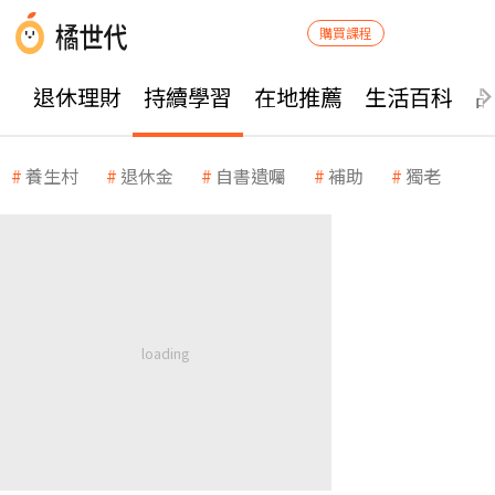
購買課程
退休理財
持續學習
在地推薦
生活百科
養生村
退休金
自書遺囑
補助
獨老