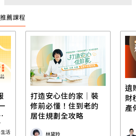
推薦課程
遺
報
打造安心住的家｜裝
財
一
修前必懂！住到老的
產
一
居住規劃全攻略
先
毒生活
林黛羚