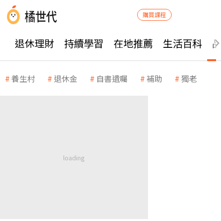
購買課程
退休理財
持續學習
在地推薦
生活百科
養生村
退休金
自書遺囑
補助
獨老