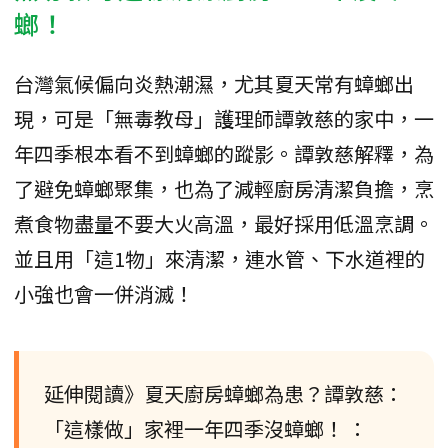
螂！
台灣氣候偏向炎熱潮濕，尤其夏天常有蟑螂出
現，可是「無毒教母」護理師譚敦慈的家中，一
年四季根本看不到蟑螂的蹤影。譚敦慈解釋，為
了避免蟑螂聚集，也為了減輕廚房清潔負擔，烹
煮食物盡量不要大火高溫，最好採用低溫烹調。
並且用「這1物」來清潔，連水管、下水道裡的
小強也會一併消滅！
延伸閱讀》夏天廚房蟑螂為患？譚敦慈：
「這樣做」家裡一年四季沒蟑螂！ ：