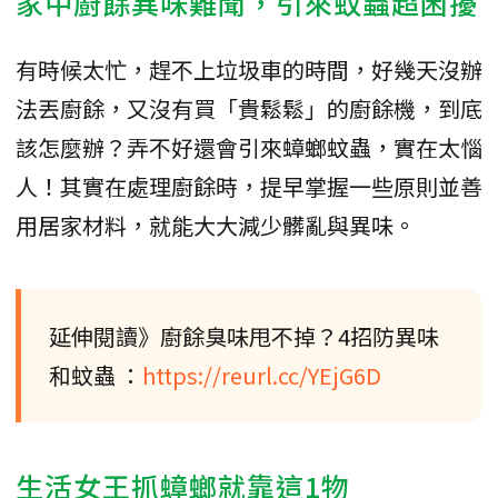
家中廚餘異味難聞，引來蚊蟲超困擾
有時候太忙，趕不上垃圾車的時間，好幾天沒辦
法丟廚餘，又沒有買「貴鬆鬆」的廚餘機，到底
該怎麼辦？弄不好還會引來蟑螂蚊蟲，實在太惱
人！其實在處理廚餘時，提早掌握一些原則並善
用居家材料，就能大大減少髒亂與異味。
延伸閱讀》廚餘臭味甩不掉？4招防異味
和蚊蟲 ：
https://reurl.cc/YEjG6D
生活女王抓蟑螂就靠這1物