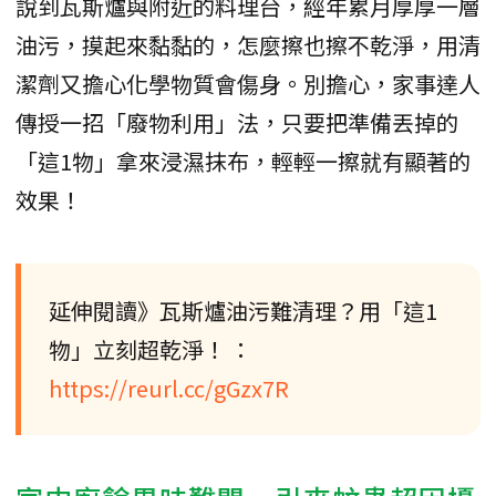
說到瓦斯爐與附近的料理台，經年累月厚厚一層
油污，摸起來黏黏的，怎麼擦也擦不乾淨，用清
潔劑又擔心化學物質會傷身。別擔心，家事達人
傳授一招「廢物利用」法，只要把準備丟掉的
「這1物」拿來浸濕抹布，輕輕一擦就有顯著的
效果！
延伸閱讀》瓦斯爐油污難清理？用「這1
物」立刻超乾淨！ ：
https://reurl.cc/gGzx7R