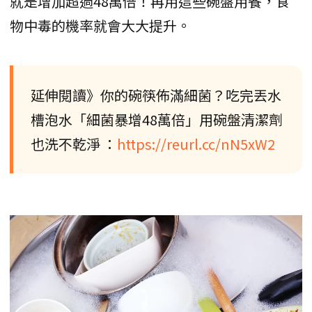
就是增加超過48萬倍！再用這些碗盤用餐，食
物中毒的機率就會大大提升。
延伸閱讀》你的碗筷佈滿細菌？吃完丟水
槽泡水「細菌暴增48萬倍」用碗盤清潔劑
也洗不乾淨 ：
https://reurl.cc/nN5xW2