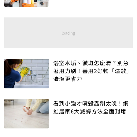
浴室水垢、黴斑怎麼清？別急
著用力刷！善用2好物「濕敷」
清潔更省力
看到小強才噴殺蟲劑太晚！網
推居家6大滅蟑方法全面封堵