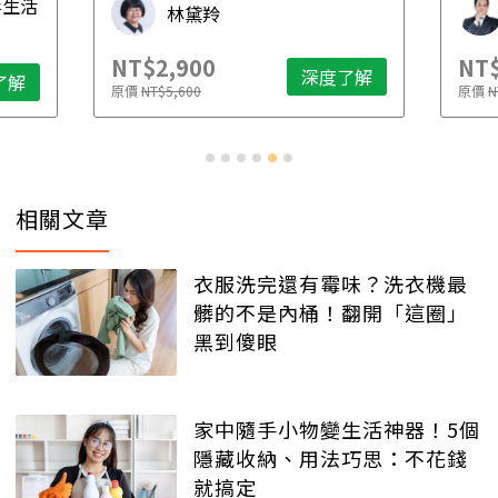
毒生活
林黛羚
NT$2,900
NT$
深度了解
了解
原價
NT$5,600
原價
N
相關文章
衣服洗完還有霉味？洗衣機最
髒的不是內桶！翻開「這圈」
黑到傻眼
家中隨手小物變生活神器！5個
隱藏收納、用法巧思：不花錢
就搞定