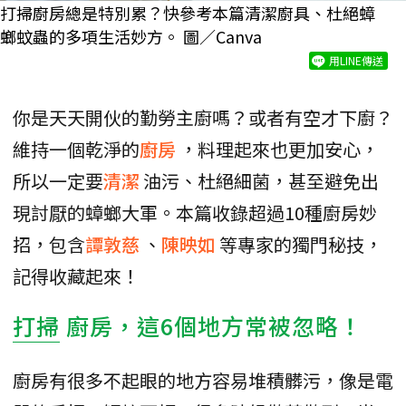
打掃廚房總是特別累？快參考本篇清潔廚具、杜絕蟑
螂蚊蟲的多項生活妙方。 圖／Canva
用LINE傳送
你是天天開伙的勤勞主廚嗎？或者有空才下廚？
維持一個乾淨的
廚房
，料理起來也更加安心，
所以一定要
清潔
油污、杜絕細菌，甚至避免出
現討厭的蟑螂大軍。本篇收錄超過10種廚房妙
招，包含
譚敦慈
、
陳映如
等專家的獨門秘技，
記得收藏起來！
打掃
廚房，這6個地方常被忽略！
廚房有很多不起眼的地方容易堆積髒污，像是電