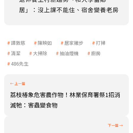
居」：沒上課不能住、宿舍變養老房
譚敦慈
陳映如
居家撇步
打掃
清潔
大掃除
抽油煙機
廚房
486先生
荔枝椿象危害農作物！林業保育署祭1招消
滅牠：害蟲變食物