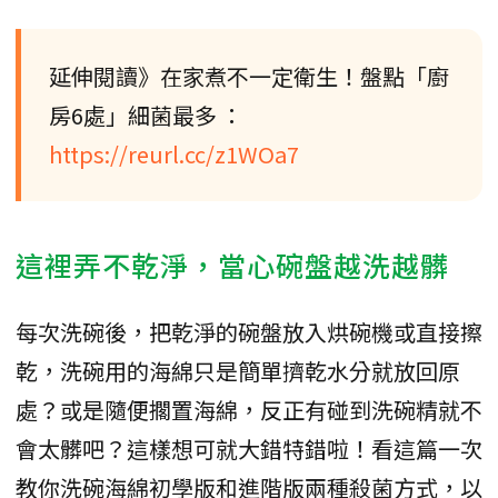
延伸閱讀》在家煮不一定衛生！盤點「廚
房6處」細菌最多 ：
https://reurl.cc/z1WOa7
這裡弄不乾淨，當心碗盤越洗越髒
每次洗碗後，把乾淨的碗盤放入烘碗機或直接擦
乾，洗碗用的海綿只是簡單擠乾水分就放回原
處？或是隨便擱置海綿，反正有碰到洗碗精就不
會太髒吧？這樣想可就大錯特錯啦！看這篇一次
教你洗碗海綿初學版和進階版兩種殺菌方式，以