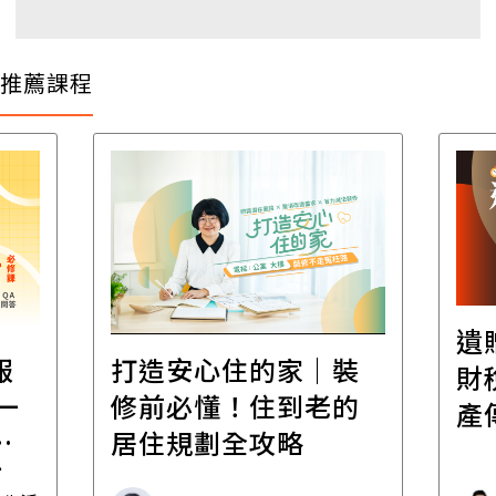
推薦課程
遺
報
打造安心住的家｜裝
財
一
修前必懂！住到老的
產
一
居住規劃全攻略
先