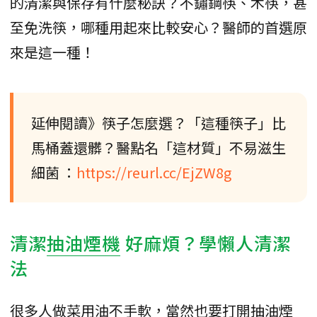
的清潔與保存有什麼秘訣？不鏽鋼筷、木筷，甚
至免洗筷，哪種用起來比較安心？醫師的首選原
來是這一種！
延伸閱讀》筷子怎麼選？「這種筷子」比
馬桶蓋還髒？醫點名「這材質」不易滋生
細菌 ：
https://reurl.cc/EjZW8g
清潔
抽油煙機
好麻煩？學懶人清潔
法
很多人做菜用油不手軟，當然也要打開抽油煙