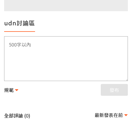
udn討論區
規範
發布
最新發表在前
全部評論 (
)
0