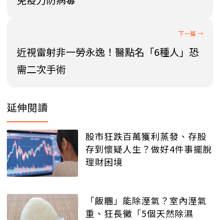
近視雷射非一勞永逸！醫點名「6種人」恐
需二次手術
延伸閱讀
股市狂跌百萬獲利蒸發、存股
存到懷疑人生？做好4件事擺脫
理財困境
「飯糰」能除溼氣？室內溼氣
重、狂長黴「5個天然除濕