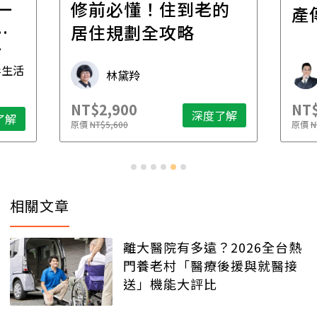
一
修前必懂！住到老的
產
一
居住規劃全攻略
先
毒生活
林黛羚
NT$2,900
NT$
深度了解
了解
原價
NT$5,600
原價
N
相關文章
離大醫院有多遠？2026全台熱
門養老村「醫療後援與就醫接
送」機能大評比