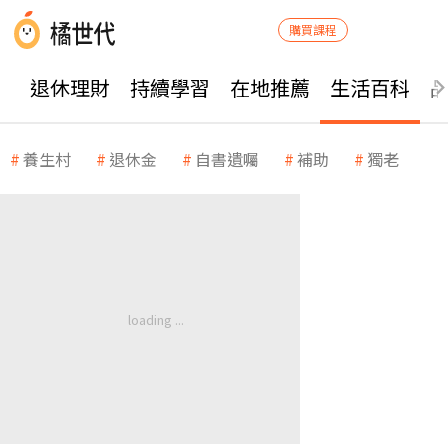
購買課程
退休理財
持續學習
在地推薦
生活百科
養生村
退休金
自書遺囑
補助
獨老