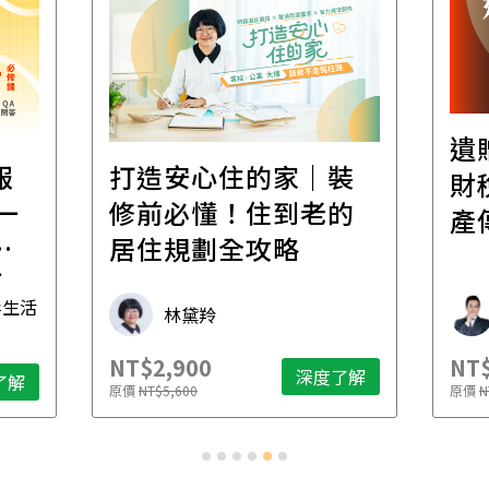
遺
報
打造安心住的家｜裝
財
一
修前必懂！住到老的
產
一
居住規劃全攻略
先
毒生活
林黛羚
NT$2,900
NT$
深度了解
了解
原價
NT$5,600
原價
N