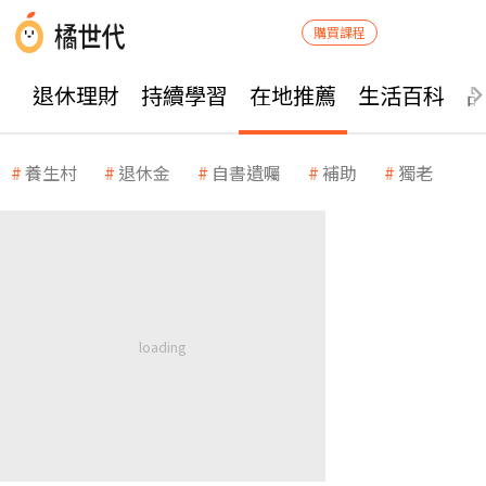
購買課程
退休理財
持續學習
在地推薦
生活百科
養生村
退休金
自書遺囑
補助
獨老