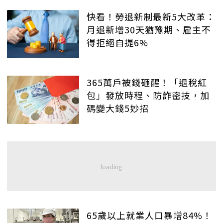
快看！勞退新制最新5大改革：
月退新增30天猶豫期、雇主不
得拒絕自提6%
365萬戶被錢砸醒！「退稅紅
包」發放時程、防詐密技，加
碼變大錢5妙招
65歲以上就業人口暴增84%！