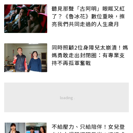
聽見那聲「古阿明」眼眶又紅
了？《魯冰花》數位重映，擦
亮我們共同走過的人生歲月
同時照顧2位身障兒太崩潰！媽
媽勇敢走出封閉圈：有專業支
持不再孤軍奮戰
不給壓力、只給陪伴！女兒登