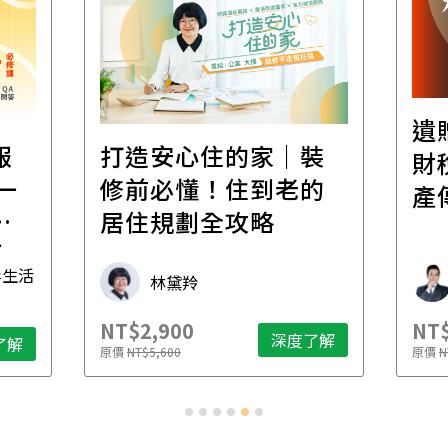
遺贈稅規劃直播課│
裝
百
財稅專家親授，讓資
的
經
產傳承更有效率
年
財稅專家 朱家棟
NT$2,500
NT$
了解
深度了解
原價
NT$4,888
原價
N