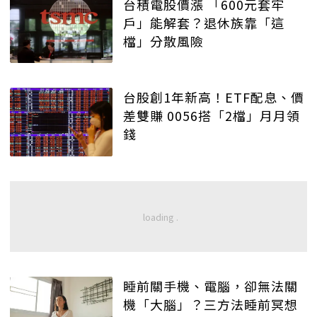
台積電股價漲 「600元套牢
戶」能解套？退休族靠「這
檔」分散風險
台股創1年新高！ETF配息、價
差雙賺 0056搭「2檔」月月領
錢
睡前關手機、電腦，卻無法關
機「大腦」？三方法睡前冥想