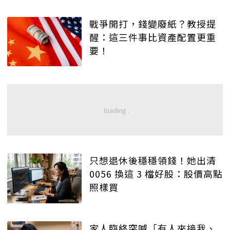
戰爭開打，錢變廢紙？教授提
醒：這三件事比資產配置更重
要！
只想退休後穩穩領錢！她出清
0056 換這 3 檔好股：股價高點
照樣買
家人臨終突喊「有人來接我、