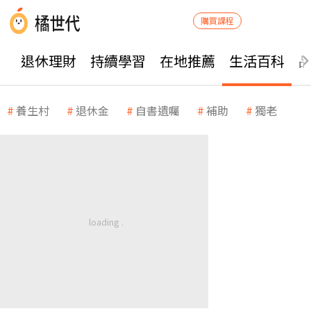
購買課程
退休理財
持續學習
在地推薦
生活百科
養生村
退休金
自書遺囑
補助
獨老