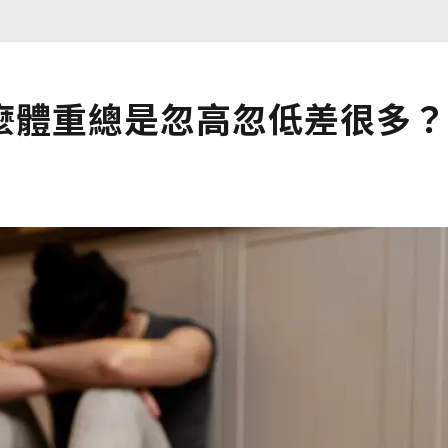
麼體重總是忽高忽低差很多？