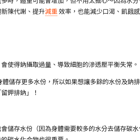
量多時，體重可能會增加，但不用太擔心～因為水分
體新陳代謝、提升
減重
效率，也能減少口渴、飢餓感
，會使得鈉攝取過量、導致細胞的滲透壓平衡失常。
身體儲存更多水份，所以如果想讓多餘的水份及鈉排
「留鉀排鈉」！
也會儲存水份（因為身體需要較多的水分去儲存碳水
量的碳水化合物也很重要。