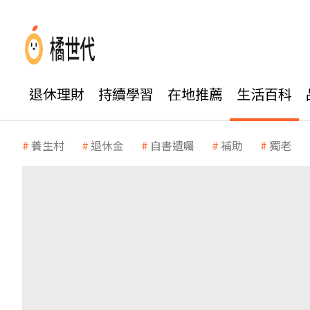
退休理財
持續學習
在地推薦
生活百科
養生村
退休金
自書遺囑
補助
獨老