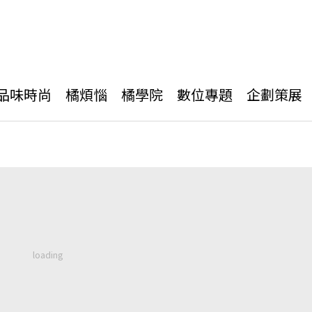
品味時尚
橘煩惱
橘學院
數位專題
企劃策展