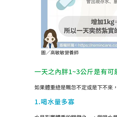
圖／高敏敏營養師
一天之內胖1~3公斤是有可
如果體重總是飄忽不定或是下不來
1.喝水量多寡