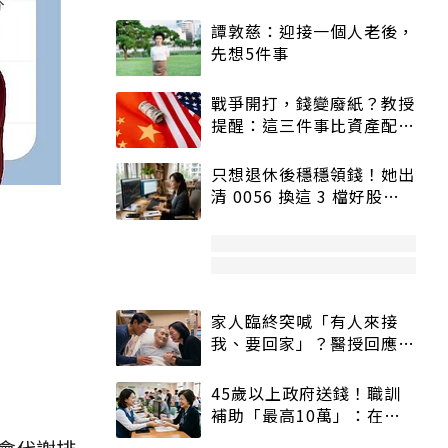
譚敦慈：迎接一個人老後，
先想5件事
戰爭開打，錢變廢紙？教授
提醒：這三件事比資產配置
更重要！
只想退休後穩穩領錢！她出
清 0056 換這 3 檔好股：
股價高點照樣買
家人臨終突喊「有人來接
我、要回家」？醫授回應方
式快學：避免抱憾終生
45歲以上政府送錢！職訓
補助「最高10萬」：在
職、待業都能申請