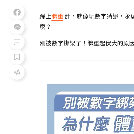
踩上
體重
計，就像玩數字猜謎，永
麼？
別被數字綁架了！體重起伏大的原